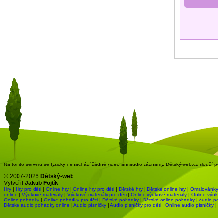
Na tomto serveru se fyzicky nenachází žádné video ani audio záznamy. Dětský-web.cz slouží pou
© 2007-2026
Dětský-web
Vytvořil
Jakub Fojtík
Hry
|
Hry pro děti
|
Online hry
|
Online hry pro děti
|
Dětské hry
|
Dětské online hry
|
Omalovánky
online
|
Výukové materiály
|
Výukové materiály pro děti
|
Online výukové materiály
|
Online výuk
Online pohádky
|
Online pohádky pro děti
|
Dětské pohádky
|
Dětské online pohádky
|
Audio p
Dětské audio pohádky online
|
Audio písničky
|
Audio písničky pro děti
|
Online audio písničky
|