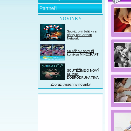
Partneři
NOVINKY
Soutěž o tři balíčky s
dárky od Cartoon
Network
Soutěž o 3 sady tří
komiksů MINECRAFT
SOUTĚŽÍME O NOVÝ
KOMIKS
DOBRODRUHA TIMA
Zobrazit všechny novinky