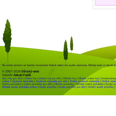
Na tomto serveru se fyzicky nenachází žádné video ani audio záznamy. Dětský-web.cz slouží pou
© 2007-2026
Dětský-web
Vytvořil
Jakub Fojtík
Hry
|
Hry pro děti
|
Online hry
|
Online hry pro děti
|
Dětské hry
|
Dětské online hry
|
Omalovánky
online
|
Výukové materiály
|
Výukové materiály pro děti
|
Online výukové materiály
|
Online výuk
Online pohádky
|
Online pohádky pro děti
|
Dětské pohádky
|
Dětské online pohádky
|
Audio p
Dětské audio pohádky online
|
Audio písničky
|
Audio písničky pro děti
|
Online audio písničky
|