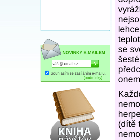
vyráž
nejso
lehce
teplo
se sv
NOVINKY E-MAILEM
šesté
předc
Souhlasím se zasíláním e-mailu.
onem
[podmínky]
Každo
nemoc
herpe
(dítě
nemoc