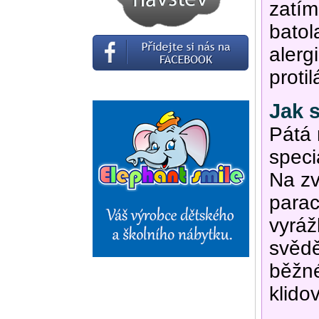
zatím
batol
alerg
protil
Jak s
Pátá 
speci
Na zv
parac
vyráž
svědě
běžné
klido