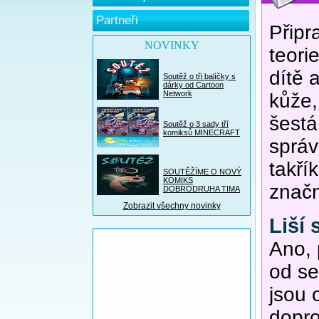
Partneři
Připr
NOVINKY
teori
dítě 
Soutěž o tři balíčky s
dárky od Cartoon
Network
kůže,
šestá
Soutěž o 3 sady tří
komiksů MINECRAFT
sprá
takří
SOUTĚŽÍME O NOVÝ
KOMIKS
značn
DOBRODRUHA TIMA
Zobrazit všechny novinky
Liší
Ano, 
od se
jsou 
dopr