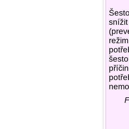
Šesto
sníži
(prev
režim
potře
šesto
příči
potře
nemo
F