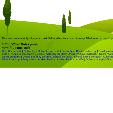
Na tomto serveru se fyzicky nenachází žádné video ani audio záznamy. Dětský-web.cz slouží pou
© 2007-2026
Dětský-web
Vytvořil
Jakub Fojtík
Hry
|
Hry pro děti
|
Online hry
|
Online hry pro děti
|
Dětské hry
|
Dětské online hry
|
Omalovánky
online
|
Výukové materiály
|
Výukové materiály pro děti
|
Online výukové materiály
|
Online výuk
Online pohádky
|
Online pohádky pro děti
|
Dětské pohádky
|
Dětské online pohádky
|
Audio p
Dětské audio pohádky online
|
Audio písničky
|
Audio písničky pro děti
|
Online audio písničky
|