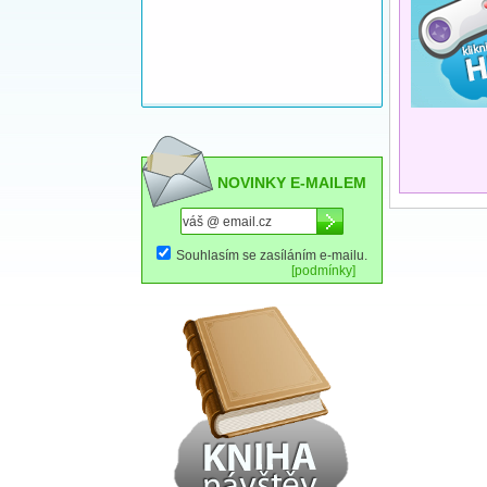
NOVINKY E-MAILEM
Souhlasím se zasíláním e-mailu.
[podmínky]