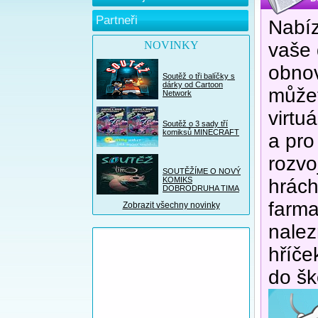
Partneři
Nabíz
NOVINKY
vaše 
obnov
Soutěž o tři balíčky s
dárky od Cartoon
můžet
Network
virtu
Soutěž o 3 sady tří
komiksů MINECRAFT
a pro
rozvo
SOUTĚŽÍME O NOVÝ
KOMIKS
hrách
DOBRODRUHA TIMA
farma
Zobrazit všechny novinky
nalez
hříče
do šk