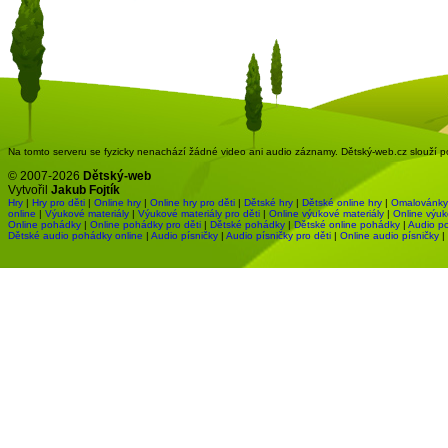
Na tomto serveru se fyzicky nenachází žádné video ani audio záznamy. Dětský-web.cz slouží pou
© 2007-2026
Dětský-web
Vytvořil
Jakub Fojtík
Hry
|
Hry pro děti
|
Online hry
|
Online hry pro děti
|
Dětské hry
|
Dětské online hry
|
Omalovánky
online
|
Výukové materiály
|
Výukové materiály pro děti
|
Online výukové materiály
|
Online výuk
Online pohádky
|
Online pohádky pro děti
|
Dětské pohádky
|
Dětské online pohádky
|
Audio p
Dětské audio pohádky online
|
Audio písničky
|
Audio písničky pro děti
|
Online audio písničky
|