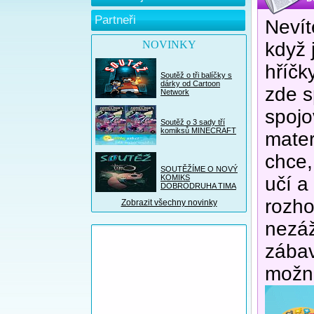
Partneři
Nevít
NOVINKY
když 
hříčk
Soutěž o tři balíčky s
dárky od Cartoon
zde s
Network
spojo
Soutěž o 3 sady tří
komiksů MINECRAFT
materi
chce,
SOUTĚŽÍME O NOVÝ
KOMIKS
učí a
DOBRODRUHA TIMA
rozho
Zobrazit všechny novinky
nezáž
zábav
možno