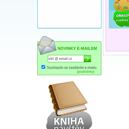
NOVINKY E-MAILEM
Souhlasím se zasíláním e-mailu.
[podmínky]