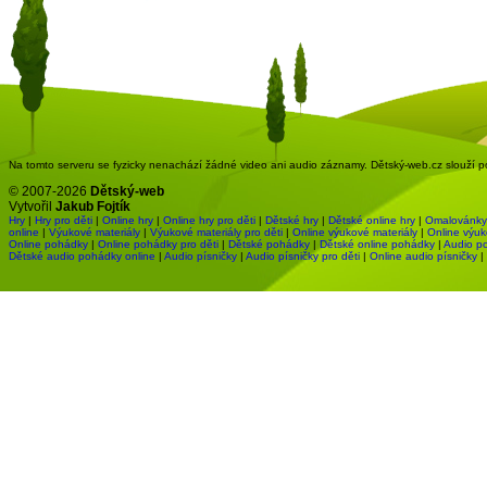
Na tomto serveru se fyzicky nenachází žádné video ani audio záznamy. Dětský-web.cz slouží pou
© 2007-2026
Dětský-web
Vytvořil
Jakub Fojtík
Hry
|
Hry pro děti
|
Online hry
|
Online hry pro děti
|
Dětské hry
|
Dětské online hry
|
Omalovánky
online
|
Výukové materiály
|
Výukové materiály pro děti
|
Online výukové materiály
|
Online výuk
Online pohádky
|
Online pohádky pro děti
|
Dětské pohádky
|
Dětské online pohádky
|
Audio p
Dětské audio pohádky online
|
Audio písničky
|
Audio písničky pro děti
|
Online audio písničky
|