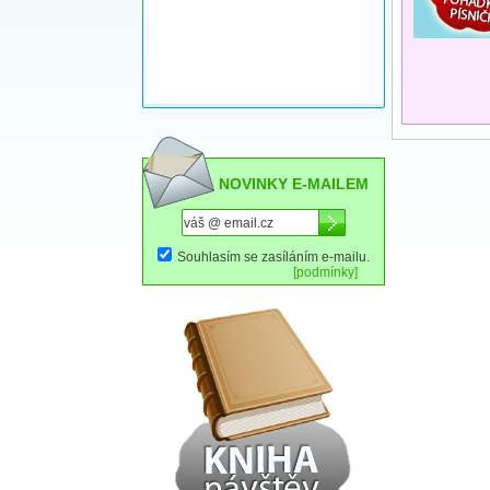
NOVINKY E-MAILEM
Souhlasím se zasíláním e-mailu.
[podmínky]