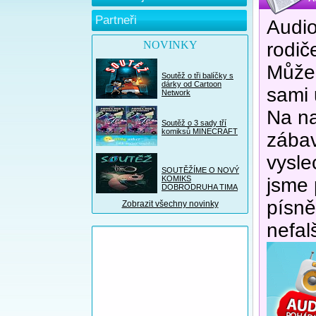
Partneři
Audio
NOVINKY
rodič
Může 
Soutěž o tři balíčky s
dárky od Cartoon
sami 
Network
Na na
Soutěž o 3 sady tří
komiksů MINECRAFT
zábav
vysle
SOUTĚŽÍME O NOVÝ
KOMIKS
jsme 
DOBRODRUHA TIMA
písně
Zobrazit všechny novinky
nefal