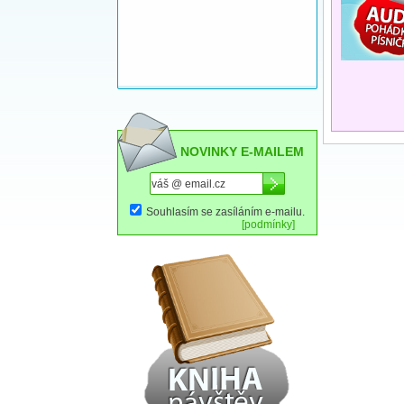
NOVINKY E-MAILEM
Souhlasím se zasíláním e-mailu.
[podmínky]