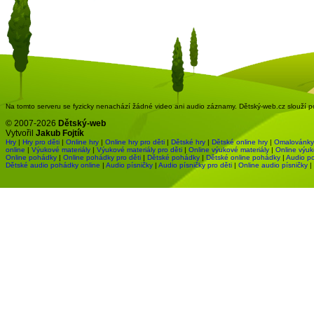
Na tomto serveru se fyzicky nenachází žádné video ani audio záznamy. Dětský-web.cz slouží pou
© 2007-2026
Dětský-web
Vytvořil
Jakub Fojtík
Hry
|
Hry pro děti
|
Online hry
|
Online hry pro děti
|
Dětské hry
|
Dětské online hry
|
Omalovánky
online
|
Výukové materiály
|
Výukové materiály pro děti
|
Online výukové materiály
|
Online výuk
Online pohádky
|
Online pohádky pro děti
|
Dětské pohádky
|
Dětské online pohádky
|
Audio p
Dětské audio pohádky online
|
Audio písničky
|
Audio písničky pro děti
|
Online audio písničky
|