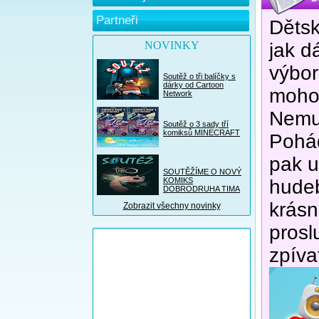
Partneři
Dětsk
NOVINKY
jak d
výbor
Soutěž o tři balíčky s
dárky od Cartoon
mohou
Network
Nemus
Soutěž o 3 sady tří
komiksů MINECRAFT
Pohád
pak u
SOUTĚŽÍME O NOVÝ
KOMIKS
hudeb
DOBRODRUHA TIMA
krásn
Zobrazit všechny novinky
prosl
zpíva