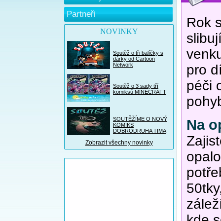
Partneři
Rok s
NOVINKY
slibu
venku
Soutěž o tři balíčky s
dárky od Cartoon
Network
pro d
péči 
Soutěž o 3 sady tří
komiksů MINECRAFT
pohyb
SOUTĚŽÍME O NOVÝ
Na o
KOMIKS
DOBRODRUHA TIMA
Zajist
Zobrazit všechny novinky
opalo
potře
50tky
záleží
kde s