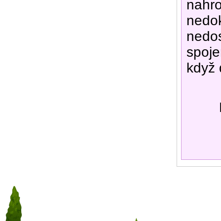
nahro
nedok
nedos
spoje
když 