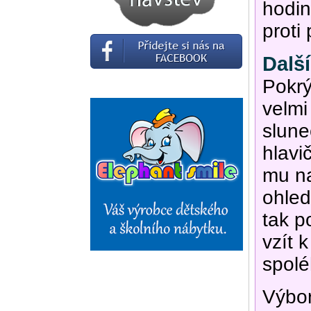
hodin
proti
Dalš
Pokrý
velmi
slune
hlavi
mu na
ohled
tak po
vzít 
spolé
Výbor