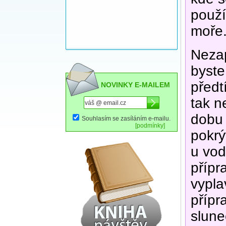
použí
moře
Neza
byste
předt
NOVINKY E-MAILEM
tak n
dobu 
Souhlasím se zasíláním e-mailu.
[podmínky]
pokrý
u vod
přípr
vypla
přípr
slune