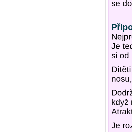
se do
Přip
Nejpr
Je te
si od
Dítět
nosu,
Dodrž
když 
Atrak
Je ro