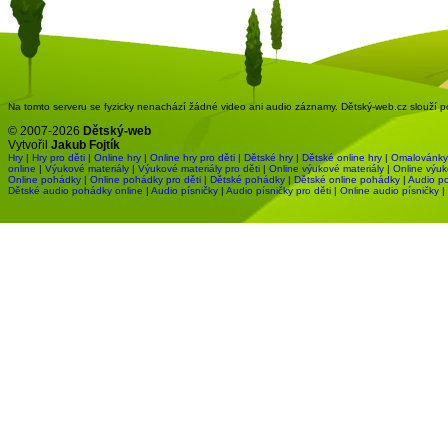
Na tomto serveru se fyzicky nenachází žádné video ani audio záznamy. Dětský-web.cz slouží pou
© 2007-2026
Dětský-web
Vytvořil
Jakub Fojtík
Hry
|
Hry pro děti
|
Online hry
|
Online hry pro děti
|
Dětské hry
|
Dětské online hry
|
Omalovánky
online
|
Výukové materiály
|
Výukové materiály pro děti
|
Online výukové materiály
|
Online výuk
Online pohádky
|
Online pohádky pro děti
|
Dětské pohádky
|
Dětské online pohádky
|
Audio p
Dětské audio pohádky online
|
Audio písničky
|
Audio písničky pro děti
|
Online audio písničky
|