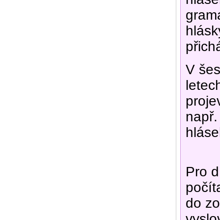
grama
hlásk
přich
V šes
letec
proje
např.
hláse
Pro d
počít
do zo
vyslo