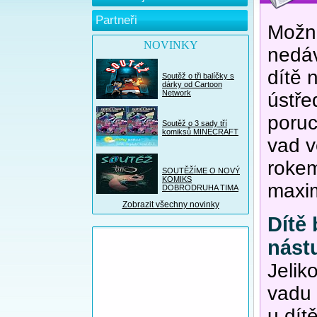
Partneři
Možná
NOVINKY
nedáv
dítě 
Soutěž o tři balíčky s
dárky od Cartoon
Network
ústř
poruc
Soutěž o 3 sady tří
komiksů MINECRAFT
vad v
rokem
SOUTĚŽÍME O NOVÝ
KOMIKS
maxim
DOBRODRUHA TIMA
Zobrazit všechny novinky
Dítě
nást
Jelik
vadu 
u dít