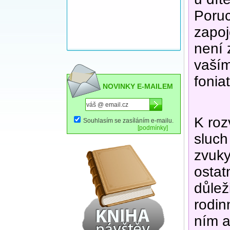
Poruc
zapoj
není 
vaším
fonia
NOVINKY E-MAILEM
K rozv
Souhlasím se zasíláním e-mailu.
[podmínky]
sluch
zvuky
ostat
důlež
rodin
ním a