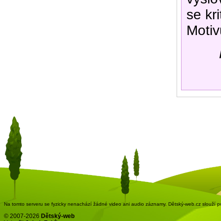
se kr
Motiv
Na tomto serveru se fyzicky nenachází žádné video ani audio záznamy. Dětský-web.cz slouží pou
© 2007-2026
Dětský-web