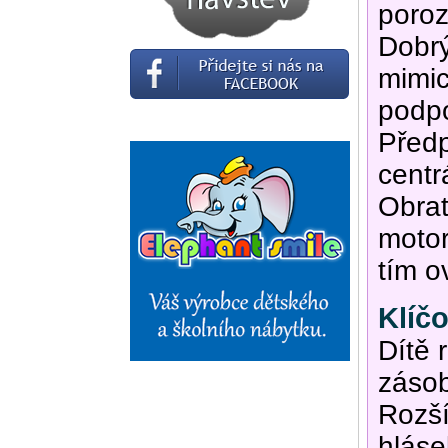
poroz
Dobrý
mimic
podpo
Předp
centr
Obrat
motor
tím o
Klíč
Dítě 
zásob
Rozší
hláse