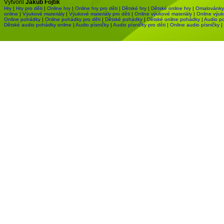
Vytvořil
Jakub Fojtík
Hry
|
Hry pro děti
|
Online hry
|
Online hry pro děti
|
Dětské hry
|
Dětské online hry
|
Omalovánky
online
|
Výukové materiály
|
Výukové materiály pro děti
|
Online výukové materiály
|
Online výuk
Online pohádky
|
Online pohádky pro děti
|
Dětské pohádky
|
Dětské online pohádky
|
Audio p
Dětské audio pohádky online
|
Audio písničky
|
Audio písničky pro děti
|
Online audio písničky
|