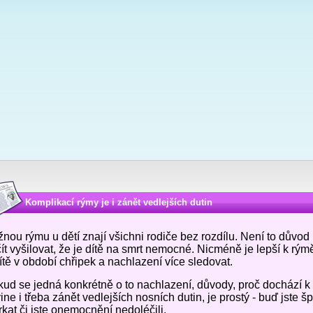
Komplikací rýmy je i zánět vedlejších dutin
nou rýmu u dětí znají všichni rodiče bez rozdílu. Není to důvod 
ít vyšilovat, že je dítě na smrt nemocné. Nicméně je lepší k rým
ítě v období chřipek a nachlazení více sledovat.
ud se jedná konkrétně o to nachlazení, důvody, proč dochází k
ine i třeba zánět vedlejších nosních dutin, je prostý - buď jste 
kat či jste onemocnění nedoléčili.