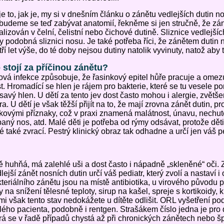
je to, jak je, my si v dnešním článku o zánětu vedlejších dutin 
udeme se teď zabývat anatomií, řekněme si jen stručně, že záně
alizován v čelní, čelistní nebo čichové dutině. Sliznice vedlejší
y podobná sliznici nosu. Je také potřeba říci, že zánětem dutin no
tří let výše, do té doby nejsou dutiny natolik vyvinuty, natož aby
 stojí za příčinou zánětu?
ová infekce způsobuje, že řasinkový epitel hůře pracuje a ome
t. Hromadící se hlen je rájem pro bakterie, které se tu vesele p
savý hlen. U dětí za tento jev dost často mohou i alergie, zvětš
ra. U dětí je však těžší přijít na to, že mají zrovna zánět dutin, 
kovými příznaky, což v praxi znamená malátnost, únavu, nechute
aný nos, atd. Malé děti je potřeba od rýmy odsávat, protože děti
é také zvrací. Pestrý klinický obraz tak odhadne a určí jen váš pe
ě huhňá, má zalehlé uši a dost často i nápadně „skleněné“ oči.
lejší zánět nosních dutin určí váš pediatr, který zvolí a nastaví i
teriálního zánětu jsou na místě antibiotika, u virového původu 
y na snížení tělesné teploty, sirup na kašel, spreje s kortikoidy, k
i však tento stav nedokážete u dítěte odlišit. ORL vyšetření po
ého pacienta, podobně i rentgen. Strašákem číslo jedna je pro d
rá se v řadě případů chystá až při chronických zánětech nebo 