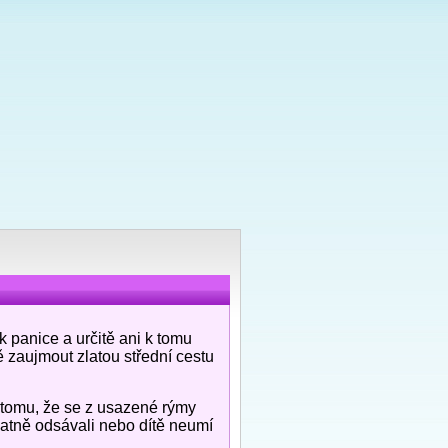
k panice a určitě ani k tomu
ě zaujmout zlatou střední cestu
 tomu, že se z usazené rýmy
špatně odsávali nebo dítě neumí