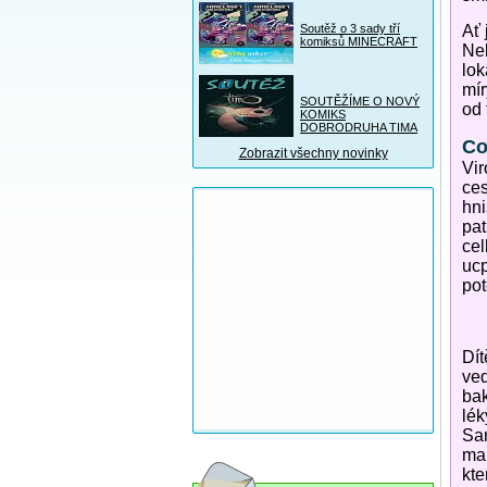
Soutěž o 3 sady tří
Ať 
komiksů MINECRAFT
Neb
lok
mír
SOUTĚŽÍME O NOVÝ
od 
KOMIKS
DOBRODRUHA TIMA
Co
Zobrazit všechny novinky
Vir
ces
hni
pat
cel
ucp
pot
Dít
ved
bak
lék
Sam
mal
kte