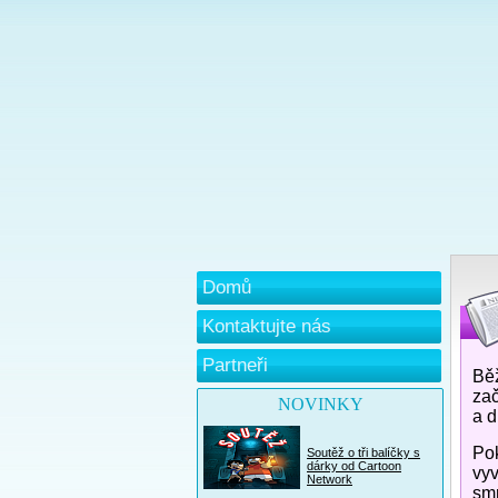
Domů
Kontaktujte nás
Partneři
Běž
zač
NOVINKY
a d
Pok
Soutěž o tři balíčky s
dárky od Cartoon
vyv
Network
smr