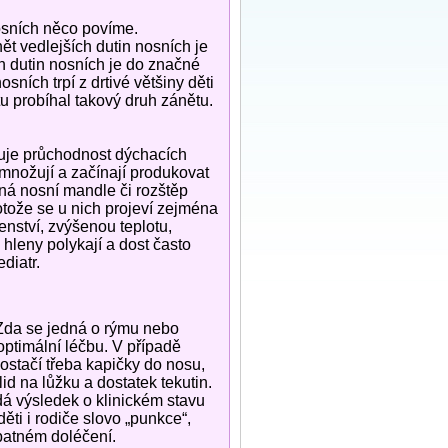
nosních něco povíme.
t vedlejších dutin nosních je
ch dutin nosních je do značné
sních trpí z drtivé většiny děti
 tu probíhal takový druh zánětu.
zuje průchodnost dýchacích
omnožují a začínají produkovat
ená nosní mandle či rozštěp
protože se u nich projeví zejména
nství, zvýšenou teplotu,
 hleny polykají a dost často
diatr.
 Zda se jedná o rýmu nebo
 optimální léčbu. V případě
postačí třeba kapičky do nosu,
lid na lůžku a dostatek tekutin.
dá výsledek o klinickém stavu
ěti i rodiče slovo „punkce“,
špatném doléčení.