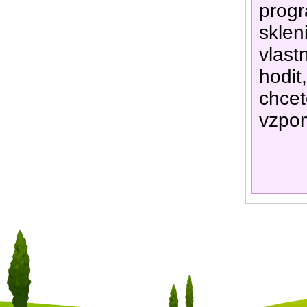
progr
sklen
vlast
hodit
chcet
vzpo