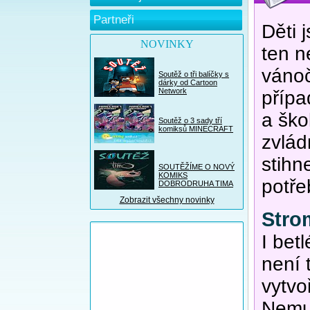
Partneři
Děti 
NOVINKY
ten n
vánoč
Soutěž o tři balíčky s
dárky od Cartoon
Network
přípa
a ško
Soutěž o 3 sady tří
komiksů MINECRAFT
zvlád
stihn
SOUTĚŽÍME O NOVÝ
KOMIKS
potře
DOBRODRUHA TIMA
Zobrazit všechny novinky
Stro
I bet
není 
vytvo
Nemus