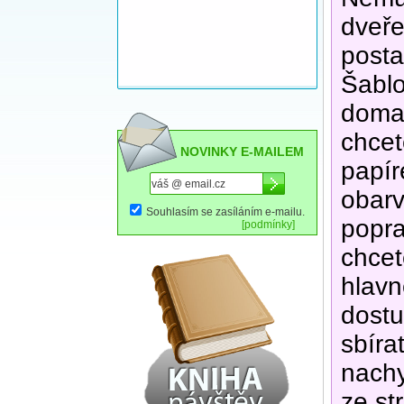
dveře
posta
Šablo
doma 
chcet
NOVINKY E-MAILEM
papír
obarv
Souhlasím se zasíláním e-mailu.
popra
[podmínky]
chcet
hlavn
dostu
sbíra
nachy
ze st