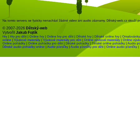
Na tomto serveru se fyzicky nenachází žádné video ani audio záznamy. Dětský-web.cz slouží pou
© 2007-2026
Dětský-web
Vytvořil
Jakub Fojtík
Hry
|
Hry pro děti
|
Online hry
|
Online hry pro děti
|
Dětské hry
|
Dětské online hry
|
Omalovánky
online
|
Výukové materiály
|
Výukové materiály pro děti
|
Online výukové materiály
|
Online výuk
Online pohádky
|
Online pohádky pro děti
|
Dětské pohádky
|
Dětské online pohádky
|
Audio p
Dětské audio pohádky online
|
Audio písničky
|
Audio písničky pro děti
|
Online audio písničky
|