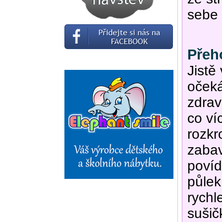
sebe 
Přeh
Jistě
očeká
zdrav
co ví
rozkr
zabav
povíd
půlek
rychl
sušič