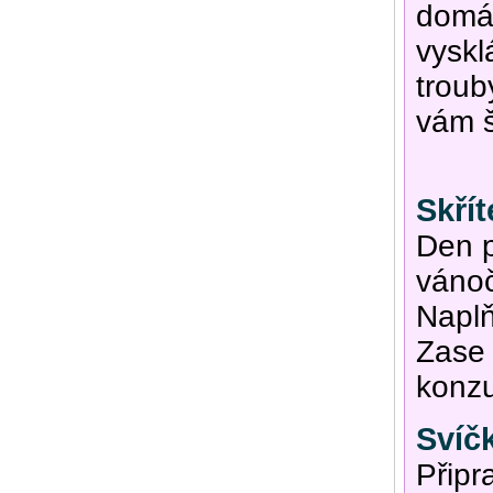
domác
vyskl
troub
vám š
Skří
Den p
vánoč
Naplň
Zase 
konzu
Svíčk
Připr