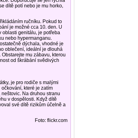
ekce. Doporučuje se jen rychlá
se dítě potí nebo je mu horko,
přikládáním ručníku. Pokud to
pání je možné cca 10. den. U
oblasti genitálu, je potřeba
ánku nebo hypermanganu.
dostatečně dýchala, vhodné je
o oblečení, ideální je dlouhá
. Obstarejte mu zábavu, kterou
ornost od škrábání svědivých
átky, je pro rodiče s malými
 očkování, které je zatím
a neštovic. Na druhou stranu
ěhu v dospělosti. Když dítě
oval své dítě rizikům účelně a
Foto: flickr.com