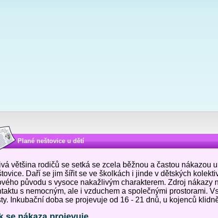
Plané neštovice u dětí
ivá většina rodičů se setká se zcela běžnou a častou nákazou u 
tovice. Daří se jim šířit se ve školkách i jinde v dětských kole
ového původu s vysoce nakažlivým charakterem. Zdroj nákazy 
taktu s nemocným, ale i vzduchem a společnými prostorami. Vs
ty. Inkubační doba se projevuje od 16 - 21 dnů, u kojenců klidně
k se nákaza projevuje