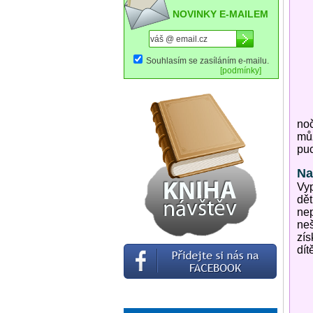
NOVINKY E-MAILEM
Souhlasím se zasíláním e-mailu.
[podmínky]
noč
můž
puc
Na
Vyp
dět
nep
neš
zís
dít