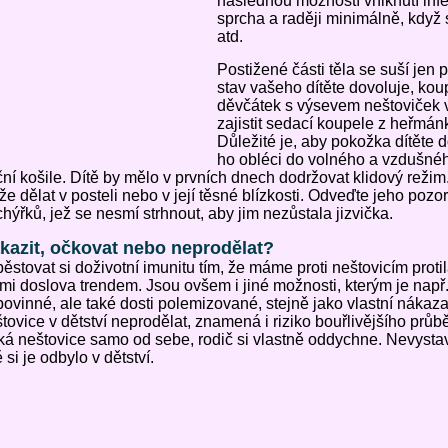
následnou možností vniknutí inf
sprcha a raději minimálně, když 
atd.
Postižené části těla se suší jen 
stav vašeho dítěte dovoluje, kou
děvčátek s výsevem neštoviček v 
zajistit sedací koupele z heřm
Důležité je, aby pokožka dítěte 
ho obléci do volného a vzdušnéh
ní košile. Dítě by mělo v prvních dnech dodržovat klidový režim
e dělat v posteli nebo v její těsné blízkosti. Odveďte jeho poz
hýřků, jež se nesmí strhnout, aby jim nezůstala jizvička.
kazit, očkovat nebo neprodělat?
ěstovat si doživotní imunitu tím, že máme proti neštovicím protil
mi doslova trendem. Jsou ovšem i jiné možnosti, kterým je např.
ovinné, ale také dosti polemizované, stejně jako vlastní nákaz
tovice v dětství neprodělat, znamená i riziko bouřlivějšího průb
ká neštovice samo od sebe, rodič si vlastně oddychne. Nevystav
ě si je odbylo v dětství.