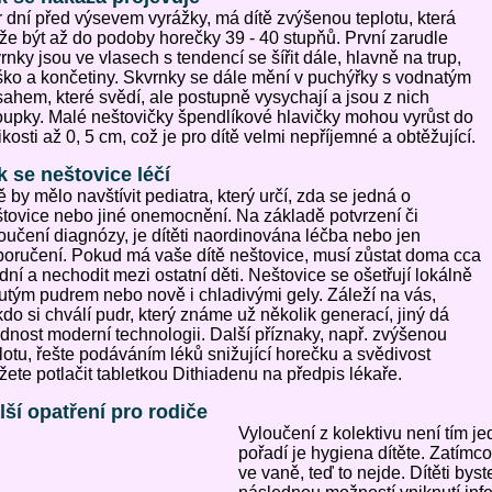
 dní před výsevem vyrážky, má dítě zvýšenou teplotu, která
e být až do podoby horečky 39 - 40 stupňů. První zarudle
rnky jsou ve vlasech s tendencí se šířit dále, hlavně na trup,
ško a končetiny. Skvrnky se dále mění v puchýřky s vodnatým
ahem, které svědí, ale postupně vysychají a jsou z nich
oupky. Malé neštovičky špendlíkové hlavičky mohou vyrůst do
ikosti až 0, 5 cm, což je pro dítě velmi nepříjemné a obtěžující.
k se neštovice léčí
ě by mělo navštívit pediatra, který určí, zda se jedná o
tovice nebo jiné onemocnění. Na základě potvrzení či
oučení diagnózy, je dítěti naordinována léčba nebo jen
oručení. Pokud má vaše dítě neštovice, musí zůstat doma cca
dní a nechodit mezi ostatní děti. Neštovice se ošetřují lokálně
utým pudrem nebo nově i chladivými gely. Záleží na vás,
do si chválí pudr, který známe už několik generací, jiný dá
dnost moderní technologii. Další příznaky, např. zvýšenou
lotu, řešte podáváním léků snižující horečku a svědivost
ete potlačit tabletkou Dithiadenu na předpis lékaře.
lší opatření pro rodiče
Vyloučení z kolektivu není tím j
pořadí je hygiena dítěte. Zatímco 
ve vaně, teď to nejde. Dítěti byst