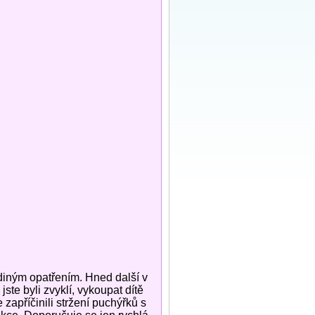
ediným opatřením. Hned další v
jste byli zvyklí, vykoupat dítě
e zapříčinili stržení puchýřků s