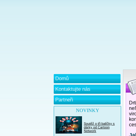
Domů
Kontaktujte nás
Partneři
Drt
neš
NOVINKY
vir
kon
Soutěž o tři balíčky s
ces
dárky od Cartoon
Network
Ja