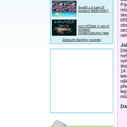
Pár
Soutěž o 3 sady tří
můž
komiksů MINECRAFT
skv
bří
obs
SOUTĚŽÍME O NOVÝ
str
KOMIKS
DOBRODRUHA TIMA
vel
Zobrazit všechny novinky
Ja
Dít
neš
vyl
dop
14 
tek
něk
pře
tep
můž
Da