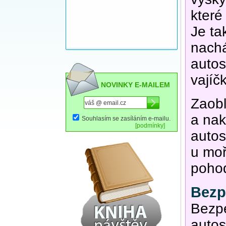
které
Je ta
nachá
autos
vajíč
NOVINKY E-MAILEM
Zaobl
a nak
Souhlasím se zasíláním e-mailu.
[podmínky]
autos
u moř
poho
Bezp
Bezpe
autos