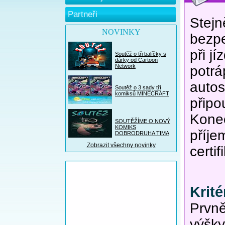
Partneři
Stejn
NOVINKY
bezpe
při j
Soutěž o tři balíčky s
dárky od Cartoon
Network
potrá
autos
Soutěž o 3 sady tří
komiksů MINECRAFT
připo
Konec
SOUTĚŽÍME O NOVÝ
KOMIKS
příje
DOBRODRUHA TIMA
Zobrazit všechny novinky
certi
Krit
Prvně
výšky