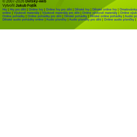
© 2007-2026
Dětský-web
Vytvořil
Jakub Fojtík
Hry
|
Hry pro děti
|
Online hry
|
Online hry pro děti
|
Dětské hry
|
Dětské online hry
|
Omalovánky
online
|
Výukové materiály
|
Výukové materiály pro děti
|
Online výukové materiály
|
Online výuk
Online pohádky
|
Online pohádky pro děti
|
Dětské pohádky
|
Dětské online pohádky
|
Audio p
Dětské audio pohádky online
|
Audio písničky
|
Audio písničky pro děti
|
Online audio písničky
|