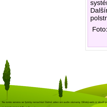
systé
Další
polst
Foto
Na tomto serveru se fyzicky nenachází žádné video ani audio záznamy. Dětský-web.cz slouží pou