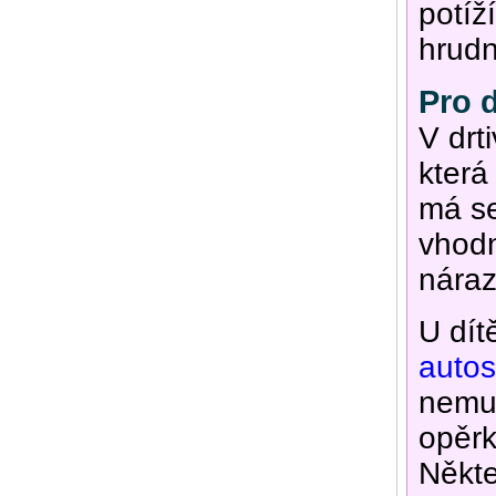
potíž
hrudn
Pro d
V drt
která
má se
vhodn
náraz
U dít
auto
nemus
opěrk
Někte