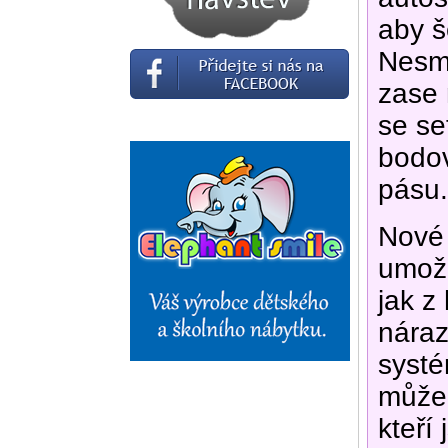
aby š
Nesmí
zase 
se se
bodo
pásu.
Nové 
umožň
jak z
náraz
systé
může
kteří