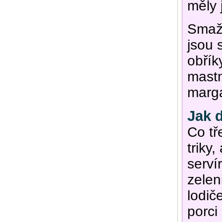
měly 
Smaže
jsou 
obřík
mastn
marga
Jak d
Co tř
triky
serví
zelen
lodič
porci