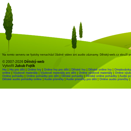
Na tomto serveru se fyzicky nenachází žádné video ani audio záznamy. Dětský-web.cz slouží pou
© 2007-2026
Dětský-web
Vytvořil
Jakub Fojtík
Hry
|
Hry pro děti
|
Online hry
|
Online hry pro děti
|
Dětské hry
|
Dětské online hry
|
Omalovánky
online
|
Výukové materiály
|
Výukové materiály pro děti
|
Online výukové materiály
|
Online výuk
Online pohádky
|
Online pohádky pro děti
|
Dětské pohádky
|
Dětské online pohádky
|
Audio p
Dětské audio pohádky online
|
Audio písničky
|
Audio písničky pro děti
|
Online audio písničky
|