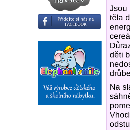
Jsou 
těla 
energ
cereá
Důraz
děti 
nedos
drůbe
Na sl
sáhně
pomer
Vhodn
odstu