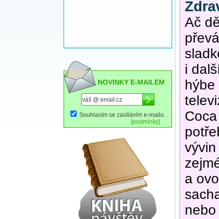
Zdrav
Ač dě
převá
sladk
i dal
hýbe 
NOVINKY E-MAILEM
telev
Coca 
Souhlasím se zasíláním e-mailu.
[podmínky]
potře
vývin
zejmé
a ovo
sacha
nebo 