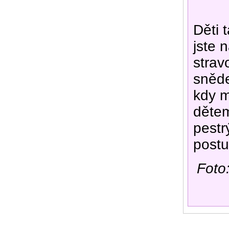
Děti 
jste 
strav
sněde
kdy m
dětem
pestr
postu
Foto: