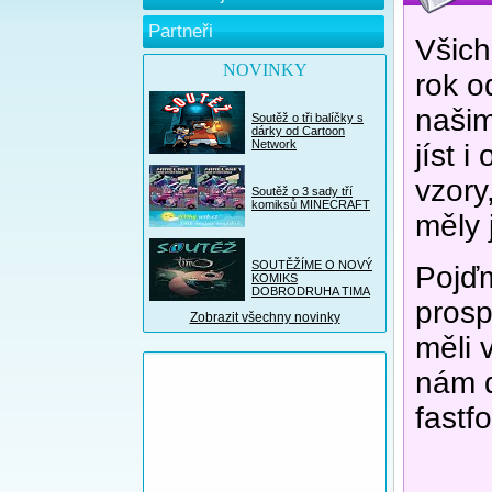
Partneři
Všich
NOVINKY
rok o
našim
Soutěž o tři balíčky s
dárky od Cartoon
Network
jíst 
vzory
Soutěž o 3 sady tří
komiksů MINECRAFT
měly j
SOUTĚŽÍME O NOVÝ
Pojďm
KOMIKS
DOBRODRUHA TIMA
prosp
Zobrazit všechny novinky
měli 
nám d
fastf