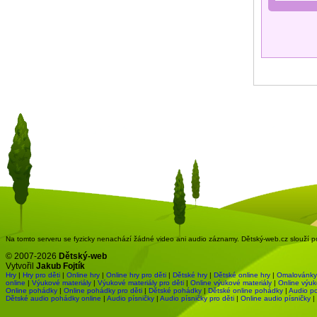
Na tomto serveru se fyzicky nenachází žádné video ani audio záznamy. Dětský-web.cz slouží pou
© 2007-2026
Dětský-web
Vytvořil
Jakub Fojtík
Hry
|
Hry pro děti
|
Online hry
|
Online hry pro děti
|
Dětské hry
|
Dětské online hry
|
Omalovánky
online
|
Výukové materiály
|
Výukové materiály pro děti
|
Online výukové materiály
|
Online výuk
Online pohádky
|
Online pohádky pro děti
|
Dětské pohádky
|
Dětské online pohádky
|
Audio p
Dětské audio pohádky online
|
Audio písničky
|
Audio písničky pro děti
|
Online audio písničky
|