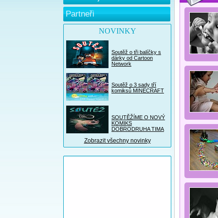
Partneři
NOVINKY
Soutěž o tři balíčky s
dárky od Cartoon
Network
Soutěž o 3 sady tří
komiksů MINECRAFT
SOUTĚŽÍME O NOVÝ
KOMIKS
DOBRODRUHA TIMA
Zobrazit všechny novinky