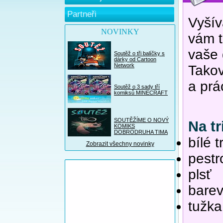
Partneři
Vyšív
NOVINKY
vám t
vaše 
Soutěž o tři balíčky s
dárky od Cartoon
Network
Takov
a prá
Soutěž o 3 sady tří
komiksů MINECRAFT
SOUTĚŽÍME O NOVÝ
Na tr
KOMIKS
DOBRODRUHA TIMA
bílé t
Zobrazit všechny novinky
pestr
plsť
barev
tužka