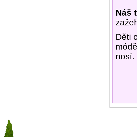
Náš t
zažeh
Děti 
módě 
nosí.