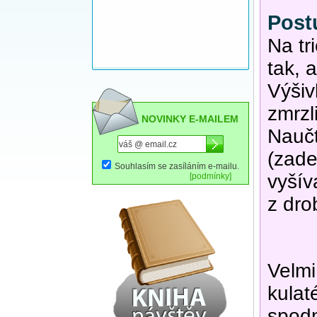
Post
Na tr
tak, 
Výšiv
zmrzl
NOVINKY E-MAILEM
Naučt
(zade
Souhlasím se zasíláním e-mailu.
vyšív
[podmínky]
z dro
Velmi
kulat
spodn