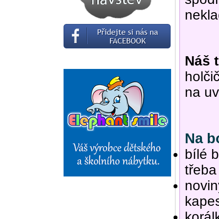
nekla
Náš t
holči
na uv
Na bo
bílé 
třeba
novin
kape
korál