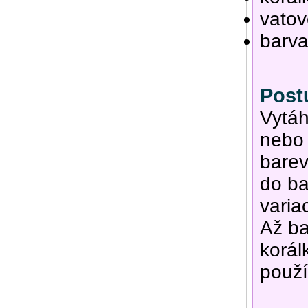
vatov
barva
Post
Vytáh
nebo 
barev
do ba
varia
Až ba
korál
použí