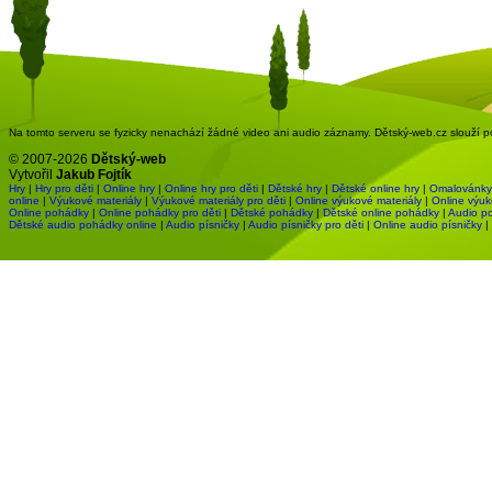
Na tomto serveru se fyzicky nenachází žádné video ani audio záznamy. Dětský-web.cz slouží pou
© 2007-2026
Dětský-web
Vytvořil
Jakub Fojtík
Hry
|
Hry pro děti
|
Online hry
|
Online hry pro děti
|
Dětské hry
|
Dětské online hry
|
Omalovánky
online
|
Výukové materiály
|
Výukové materiály pro děti
|
Online výukové materiály
|
Online výuk
Online pohádky
|
Online pohádky pro děti
|
Dětské pohádky
|
Dětské online pohádky
|
Audio p
Dětské audio pohádky online
|
Audio písničky
|
Audio písničky pro děti
|
Online audio písničky
|