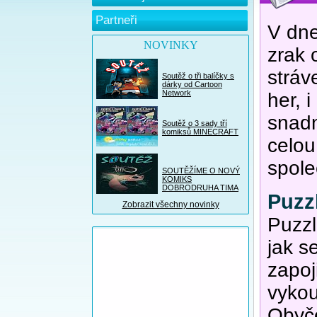
Partneři
V dne
NOVINKY
zrak 
stráv
Soutěž o tři balíčky s
dárky od Cartoon
Network
her, 
snadn
Soutěž o 3 sady tří
komiksů MINECRAFT
celou
spole
SOUTĚŽÍME O NOVÝ
KOMIKS
DOBRODRUHA TIMA
Puzz
Zobrazit všechny novinky
Puzzl
jak s
zapoj
vykou
Obyče