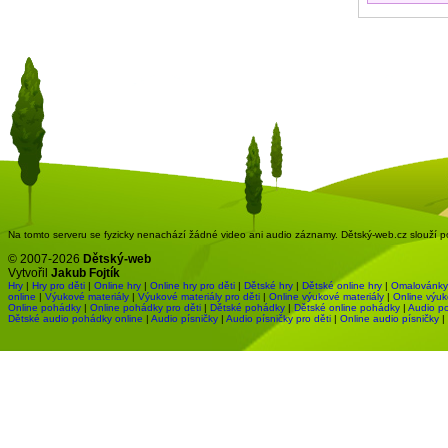
Na tomto serveru se fyzicky nenachází žádné video ani audio záznamy. Dětský-web.cz slouží pou
© 2007-2026
Dětský-web
Vytvořil
Jakub Fojtík
Hry
|
Hry pro děti
|
Online hry
|
Online hry pro děti
|
Dětské hry
|
Dětské online hry
|
Omalovánky
online
|
Výukové materiály
|
Výukové materiály pro děti
|
Online výukové materiály
|
Online výuk
Online pohádky
|
Online pohádky pro děti
|
Dětské pohádky
|
Dětské online pohádky
|
Audio p
Dětské audio pohádky online
|
Audio písničky
|
Audio písničky pro děti
|
Online audio písničky
|