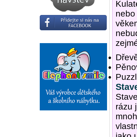
Kulat
nebo 
věkem
nebud
zejm
Dřev
Pěno
Puzzl
Stave
Stav
rázu 
mnohe
vlastn
jako 