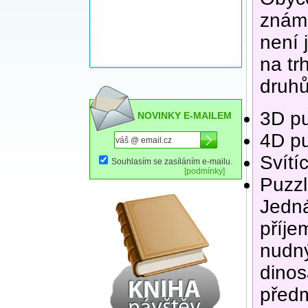
známe
není 
na tr
druhů
3D pu
NOVINKY E-MAILEM
4D pu
Svítí
Souhlasím se zasíláním e-mailu.
[podmínky]
Puzzl
Jedná
příje
nudný
dinos
předm