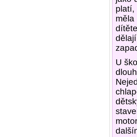
platí
měla 
dítět
dělaj
zapad
U ško
dlouh
Nejed
chlap
dětsk
stave
motori
dalším