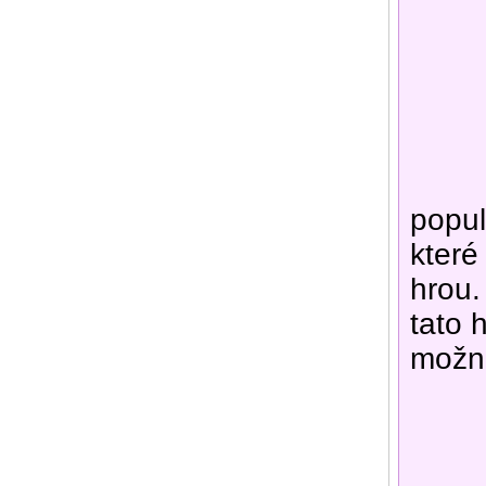
popul
které
hrou.
tato 
možné