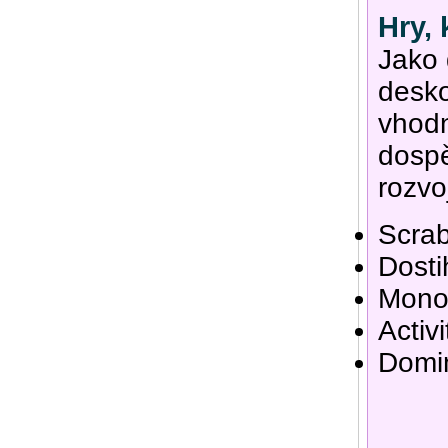
Hry, 
Jako 
desko
vhodn
dospě
rozvo
Scrab
Dosti
Mono
Activi
Domi