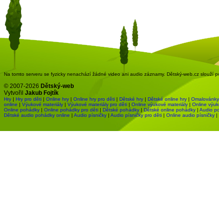
Na tomto serveru se fyzicky nenachází žádné video ani audio záznamy. Dětský-web.cz slouží pou
© 2007-2026
Dětský-web
Vytvořil
Jakub Fojtík
Hry
|
Hry pro děti
|
Online hry
|
Online hry pro děti
|
Dětské hry
|
Dětské online hry
|
Omalovánky
online
|
Výukové materiály
|
Výukové materiály pro děti
|
Online výukové materiály
|
Online výuk
Online pohádky
|
Online pohádky pro děti
|
Dětské pohádky
|
Dětské online pohádky
|
Audio p
Dětské audio pohádky online
|
Audio písničky
|
Audio písničky pro děti
|
Online audio písničky
|