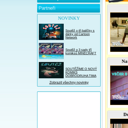
Partneři
NOVINKY
Soutěž o tři balíčky s
dárky od Cartoon
Network
Soutěž o 3 sady tří
komiksů MINECRAFT
Na 
SOUTĚŽÍME O NOVÝ
KOMIKS
DOBRODRUHA TIMA
Zobrazit všechny novinky
D