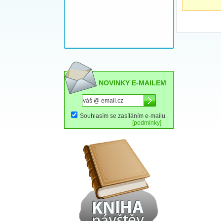
NOVINKY E-MAILEM
Souhlasím se zasíláním e-mailu.
[podmínky]