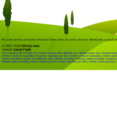
Na tomto serveru se fyzicky nenachází žádné video ani audio záznamy. Dětský-web.cz slouží pou
© 2007-2026
Dětský-web
Vytvořil
Jakub Fojtík
Hry
|
Hry pro děti
|
Online hry
|
Online hry pro děti
|
Dětské hry
|
Dětské online hry
|
Omalovánky
online
|
Výukové materiály
|
Výukové materiály pro děti
|
Online výukové materiály
|
Online výuk
Online pohádky
|
Online pohádky pro děti
|
Dětské pohádky
|
Dětské online pohádky
|
Audio p
Dětské audio pohádky online
|
Audio písničky
|
Audio písničky pro děti
|
Online audio písničky
|