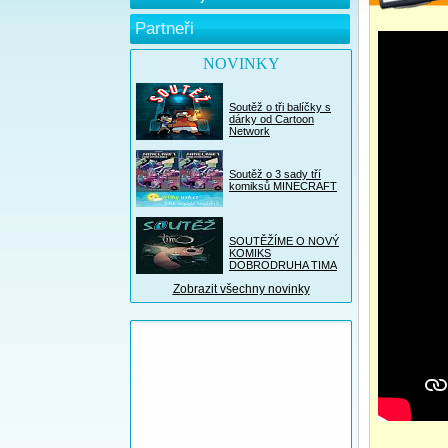
Partneři
NOVINKY
Soutěž o tři balíčky s
dárky od Cartoon
Network
Soutěž o 3 sady tří
komiksů MINECRAFT
SOUTĚŽÍME O NOVÝ
KOMIKS
DOBRODRUHA TIMA
Zobrazit všechny novinky