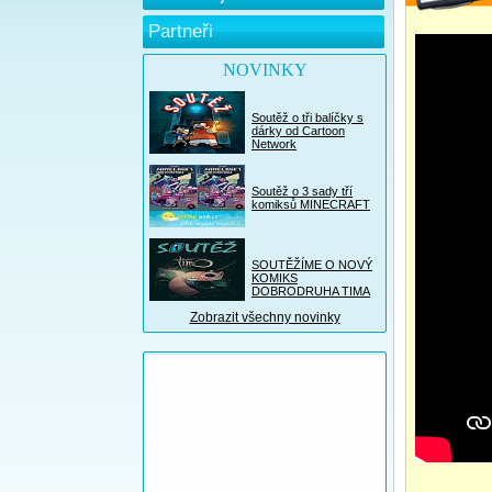
Partneři
NOVINKY
Soutěž o tři balíčky s
dárky od Cartoon
Network
Soutěž o 3 sady tří
komiksů MINECRAFT
SOUTĚŽÍME O NOVÝ
KOMIKS
DOBRODRUHA TIMA
Zobrazit všechny novinky