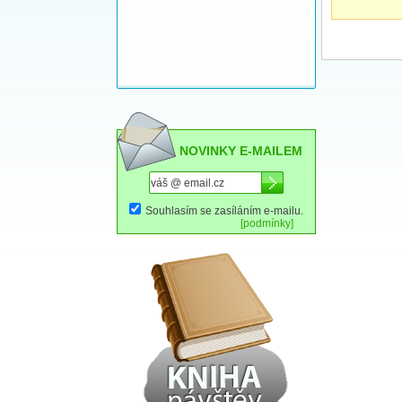
NOVINKY E-MAILEM
Souhlasím se zasíláním e-mailu.
[podmínky]