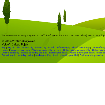
Na tomto serveru se fyzicky nenachází žádné video ani audio záznamy. Dětský-web.cz slouží pou
© 2007-2026
Dětský-web
Vytvořil
Jakub Fojtík
Hry
|
Hry pro děti
|
Online hry
|
Online hry pro děti
|
Dětské hry
|
Dětské online hry
|
Omalovánky
online
|
Výukové materiály
|
Výukové materiály pro děti
|
Online výukové materiály
|
Online výuk
Online pohádky
|
Online pohádky pro děti
|
Dětské pohádky
|
Dětské online pohádky
|
Audio p
Dětské audio pohádky online
|
Audio písničky
|
Audio písničky pro děti
|
Online audio písničky
|