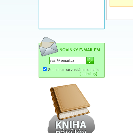
NOVINKY E-MAILEM
Souhlasím se zasíláním e-mailu.
[podmínky]