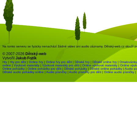
Na tomto serveru se fyzicky nenachází žádné video ani audio záznamy. Dětský-web.cz slouží pou
© 2007-2026
Dětský-web
Vytvořil
Jakub Fojtík
Hry
|
Hry pro děti
|
Online hry
|
Online hry pro děti
|
Dětské hry
|
Dětské online hry
|
Omalovánky
online
|
Výukové materiály
|
Výukové materiály pro děti
|
Online výukové materiály
|
Online výuk
Online pohádky
|
Online pohádky pro děti
|
Dětské pohádky
|
Dětské online pohádky
|
Audio p
Dětské audio pohádky online
|
Audio písničky
|
Audio písničky pro děti
|
Online audio písničky
|