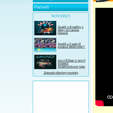
Partneři
NOVINKY
Soutěž o tři balíčky s
dárky od Cartoon
Network
Soutěž o 3 sady tří
komiksů MINECRAFT
SOUTĚŽÍME O NOVÝ
KOMIKS
DOBRODRUHA TIMA
Zobrazit všechny novinky