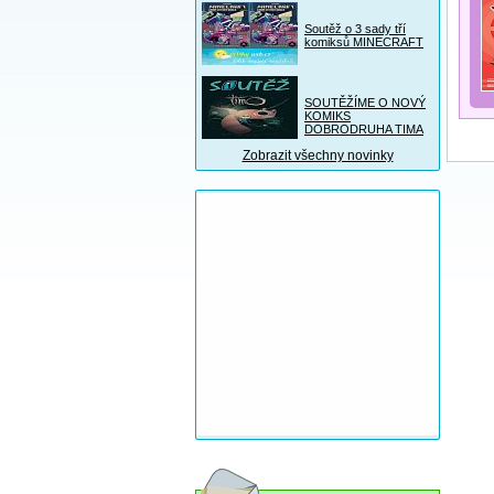
Soutěž o 3 sady tří
komiksů MINECRAFT
SOUTĚŽÍME O NOVÝ
KOMIKS
DOBRODRUHA TIMA
Zobrazit všechny novinky