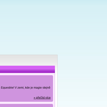
questrie! V zemi, kde je magie stejně
» přečíst více