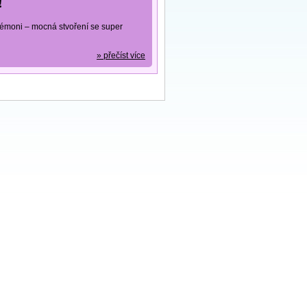
!
okémoni – mocná stvoření se super
» přečíst více