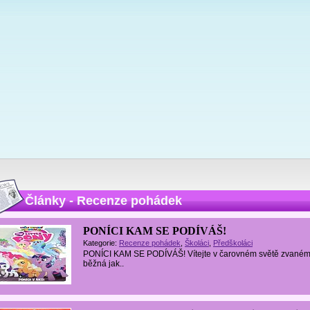
Články - Recenze pohádek
PONÍCI KAM SE PODÍVÁŠ!
Kategorie:
Recenze pohádek
,
Školáci
,
Předškoláci
PONÍCI KAM SE PODÍVÁŠ! Vítejte v čarovném světě zvaném E
běžná jak..