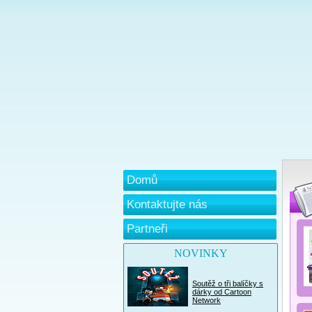
Domů
Kontaktujte nás
Partneři
NOVINKY
Soutěž o tři balíčky s
dárky od Cartoon
Network