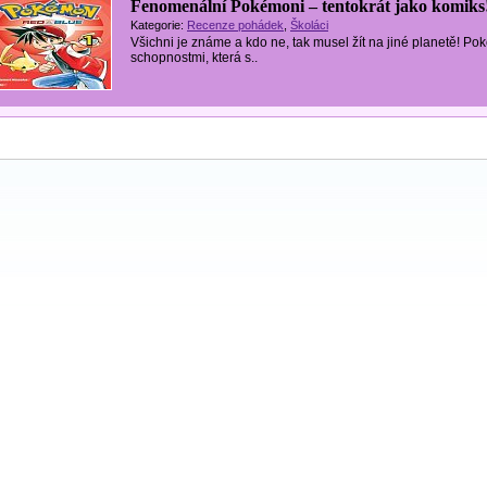
Fenomenální Pokémoni – tentokrát jako komiks
Kategorie:
Recenze pohádek
,
Školáci
Všichni je známe a kdo ne, tak musel žít na jiné planetě! P
schopnostmi, která s..