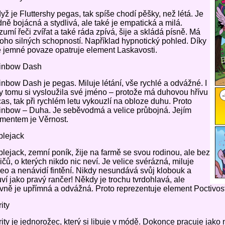
dyž je Fluttershy pegas, tak spíše chodí pěšky, než létá. Je
ně bojácná a stydlivá, ale také je empatická a milá.
umí řeči zvířat a také ráda zpívá, šije a skládá písně. Má
ho silných schopností. Například hypnotický pohled. Díky
 jemné povaze opatruje element Laskavosti.
inbow Dash
nbow Dash je pegas. Miluje létání, vše rychlé a odvážné. I
y tomu si vysloužila své jméno – protože má duhovou hřívu
cas, tak při rychlém letu vykouzlí na obloze duhu. Proto
nbow – Duha. Je seběvodmá a velice průbojná. Jejím
mentem je Věrnost.
plejack
lejack, zemní poník, žije na farmě se svou rodinou, ale bez
ičů, o kterých nikdo nic neví. Je velice svérázná, miluje
eo a nenávidí fintění. Nikdy nesundává svůj klobouk a
ví jako pravý rančer! Někdy je trochu tvrdohlavá, ale
vně je upřímná a odvážná. Proto reprezentuje element Poctivost
ity
ity je jednorožec, který si libuje v módě. Dokonce pracuje jako