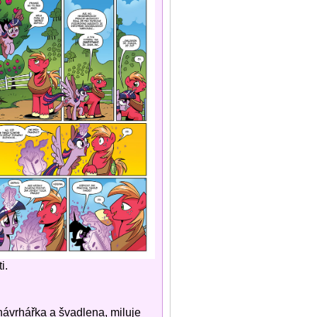
i.
 návrhářka a švadlena, miluje