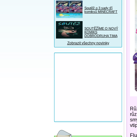
Soutěž o 3 sady tří
komiksů MINECRAFT
SOUTĚŽÍME O NOVÝ
KOMIKS
DOBRODRUHA TIMA
Zobrazit všechny novinky
Růž
růz
smy
vti
Flu