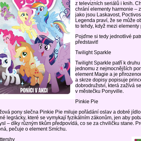
z televizních seriálů i knih. 
chrání elementy harmonie – zt
jako jsou Laskavost, Poctivos
Legenda praví, že se může obj
to tehdy, když mezi elementy p
Pojďme si tedy jednotlivé pa
představit!
Twilight Sparkle
Twilight Sparkle patří k druh
jednomu z nejmocnějších po
element Magie a je přirozeno
a skrze dopisy popisuje princ
dobrodružství, která zažívá 
v městečku Ponyville.
Pinkie Pie
ová pony slečna Pinkie Pie miluje pořádání oslav a dobré jídl
né legrácky, které se vymykají fyzikálním zákonům, jen aby poba
sl – díky různým tikům předpovídá, co se za chviličku stane. Pro
pná, pečuje o element Smíchu.
ttershy