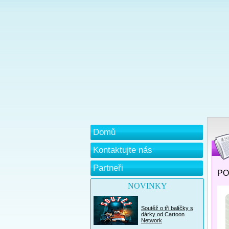
Domů
Kontaktujte nás
Partneři
PO
NOVINKY
Soutěž o tři balíčky s
dárky od Cartoon
Network