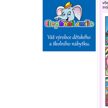
vše
svý