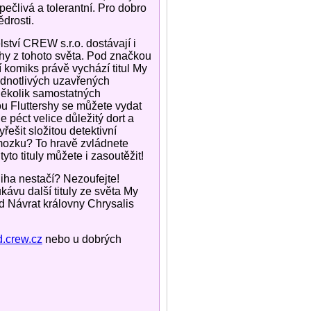
 pečlivá a tolerantní. Pro dobro
ědrosti.
ství CREW s.r.o. dostávají i
hy z tohoto světa. Pod značkou
komiks právě vychází titul My
jednotlivých uzavřených
 několik samostatných
u Fluttershy se můžete vydat
e péct velice důležitý dort a
ešit složitou detektivní
 mozku? To hravě zvládnete
tyto tituly můžete i zasoutěžit!
iha nestačí? Nezoufejte!
ávu další tituly ze světa My
ad Návrat královny Chrysalis
.crew.cz
nebo u dobrých