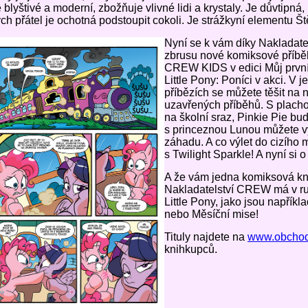
 blyštivé a moderní, zbožňuje vlivné lidi a krystaly. Je důvtipná,
ch přátel je ochotná podstoupit cokoli. Je strážkyní elementu Št
Nyní se k vám díky Nakladatel
zbrusu nové komiksové příbě
CREW KIDS v edici Můj první 
Little Pony: Poníci v akci. V 
příbězích se můžete těšit na
uzavřených příběhů. S placho
na školní sraz, Pinkie Pie bud
s princeznou Lunou můžete vyř
záhadu. A co výlet do cizího
s Twilight Sparkle! A nyní si o 
A že vám jedna komiksová kn
Nakladatelství CREW má v ruk
Little Pony, jako jsou napříkl
nebo Měsíční mise!
Tituly najdete na
www.obchod
knihkupců.