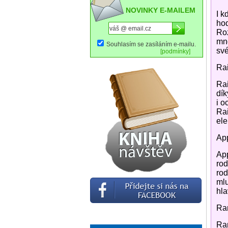
NOVINKY E-MAILEM
I k
hod
Roz
mno
Souhlasím se zasíláním e-mailu.
své
[podmínky]
Ra
Rai
dík
i o
Rai
ele
Ap
App
rod
rod
mlu
hla
Rar
Rar