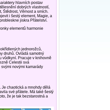
Charaktery hlavních postav
ělesnění dobrých vlastností,
t, Štědrost, Věrnost a smích.
evit i šestý element, Magie, a
robleskne jiskra Přátelství.
tronky elementů harmonie
u okřídlených jednorožců,
ny druhů. Ovládá samotný
u vůdkyní. Pracuje v knihovně
ezně Celestii svá
se svými novými kamarády
o. Je chaotická a mnohdy dělá
vila své přátele. Má také šestý
to, že je tak bezstarostná a