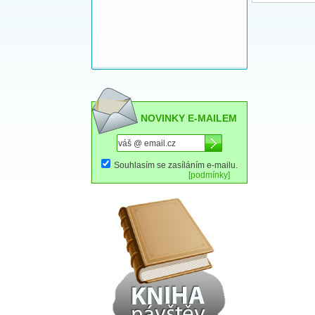
NOVINKY E-MAILEM
Souhlasím se zasíláním e-mailu.
[podmínky]