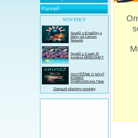
Partneři
Om
NOVINKY
s
Soutěž o tři balíčky s
dárky od Cartoon
Network
M
Soutěž o 3 sady tří
komiksů MINECRAFT
SOUTĚŽÍME O NOVÝ
KOMIKS
DOBRODRUHA TIMA
Zobrazit všechny novinky