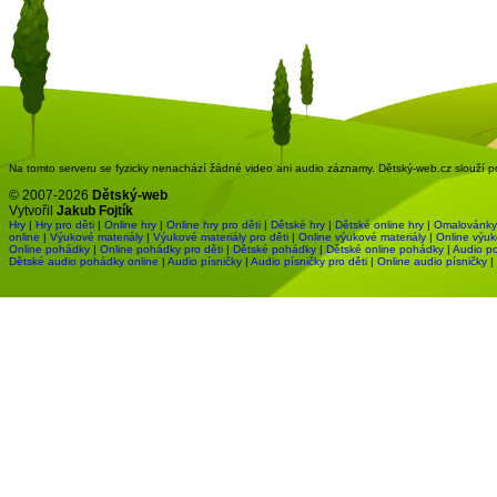
Na tomto serveru se fyzicky nenachází žádné video ani audio záznamy. Dětský-web.cz slouží pou
© 2007-2026
Dětský-web
Vytvořil
Jakub Fojtík
Hry
|
Hry pro děti
|
Online hry
|
Online hry pro děti
|
Dětské hry
|
Dětské online hry
|
Omalovánky
online
|
Výukové materiály
|
Výukové materiály pro děti
|
Online výukové materiály
|
Online výuk
Online pohádky
|
Online pohádky pro děti
|
Dětské pohádky
|
Dětské online pohádky
|
Audio p
Dětské audio pohádky online
|
Audio písničky
|
Audio písničky pro děti
|
Online audio písničky
|