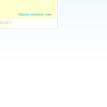
Nahlásit nefunkční video
HÁDKY