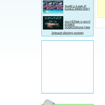
Soutěž o 3 sady tří
komiksů MINECRAFT
SOUTĚŽÍME O NOVÝ
KOMIKS
DOBRODRUHA TIMA
Zobrazit všechny novinky