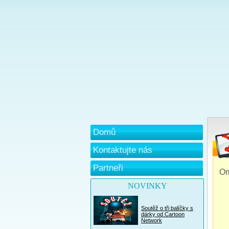
Domů
Kontaktujte nás
Partneři
Om
NOVINKY
Soutěž o tři balíčky s
dárky od Cartoon
Network