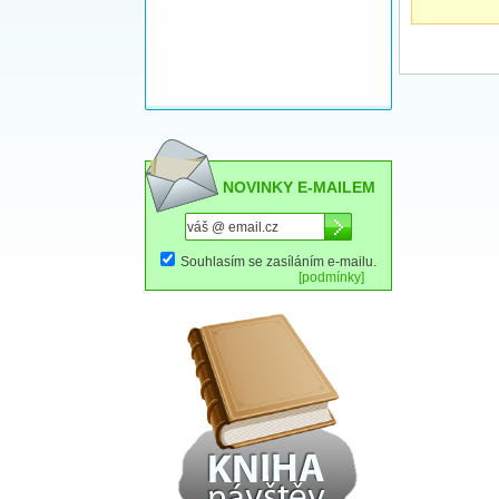
NOVINKY E-MAILEM
Souhlasím se zasíláním e-mailu.
[podmínky]