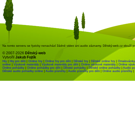
Na tomto serveru se fyzicky nenachází žádné video ani audio záznamy. Dětský-web.cz slouží pou
© 2007-2026
Dětský-web
Vytvořil
Jakub Fojtík
Hry
|
Hry pro děti
|
Online hry
|
Online hry pro děti
|
Dětské hry
|
Dětské online hry
|
Omalovánky
online
|
Výukové materiály
|
Výukové materiály pro děti
|
Online výukové materiály
|
Online výuk
Online pohádky
|
Online pohádky pro děti
|
Dětské pohádky
|
Dětské online pohádky
|
Audio p
Dětské audio pohádky online
|
Audio písničky
|
Audio písničky pro děti
|
Online audio písničky
|