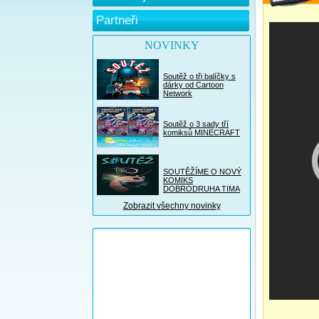
Partneři
NOVINKY
Soutěž o tři balíčky s
dárky od Cartoon
Network
Soutěž o 3 sady tří
komiksů MINECRAFT
SOUTĚŽÍME O NOVÝ
KOMIKS
DOBRODRUHA TIMA
Zobrazit všechny novinky