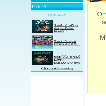
Partneři
Om
NOVINKY
s
Soutěž o tři balíčky s
dárky od Cartoon
Network
M
Soutěž o 3 sady tří
komiksů MINECRAFT
SOUTĚŽÍME O NOVÝ
KOMIKS
DOBRODRUHA TIMA
Zobrazit všechny novinky