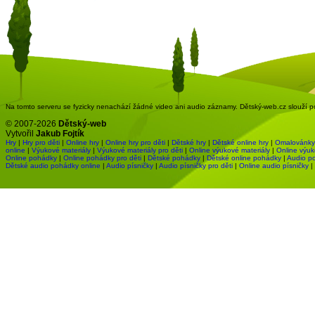
Na tomto serveru se fyzicky nenachází žádné video ani audio záznamy. Dětský-web.cz slouží pou
© 2007-2026
Dětský-web
Vytvořil
Jakub Fojtík
Hry
|
Hry pro děti
|
Online hry
|
Online hry pro děti
|
Dětské hry
|
Dětské online hry
|
Omalovánky
online
|
Výukové materiály
|
Výukové materiály pro děti
|
Online výukové materiály
|
Online výuk
Online pohádky
|
Online pohádky pro děti
|
Dětské pohádky
|
Dětské online pohádky
|
Audio p
Dětské audio pohádky online
|
Audio písničky
|
Audio písničky pro děti
|
Online audio písničky
|