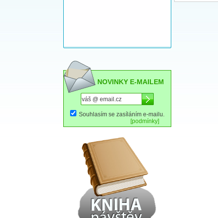
NOVINKY E-MAILEM
Souhlasím se zasíláním e-mailu.
[podmínky]