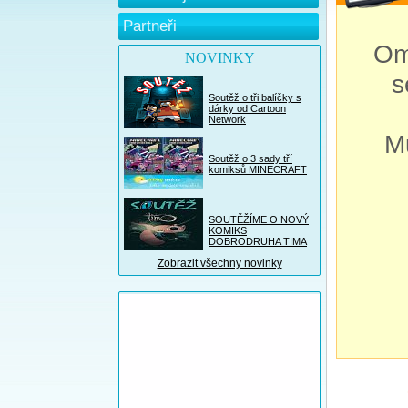
Partneři
Om
NOVINKY
s
Soutěž o tři balíčky s
dárky od Cartoon
Network
M
Soutěž o 3 sady tří
komiksů MINECRAFT
SOUTĚŽÍME O NOVÝ
KOMIKS
DOBRODRUHA TIMA
Zobrazit všechny novinky