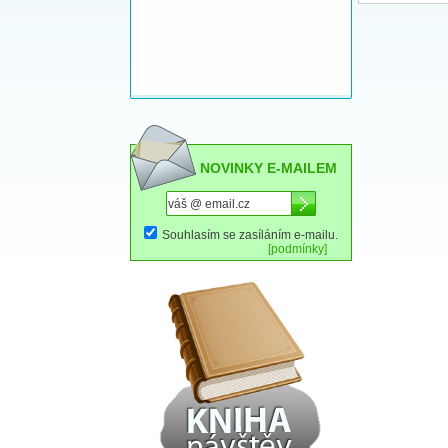
NOVINKY E-MAILEM
Souhlasím se zasíláním e-mailu.
[podmínky]