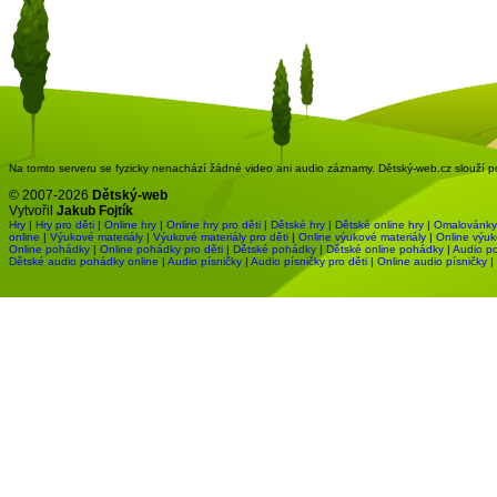
Na tomto serveru se fyzicky nenachází žádné video ani audio záznamy. Dětský-web.cz slouží pou
© 2007-2026
Dětský-web
Vytvořil
Jakub Fojtík
Hry
|
Hry pro děti
|
Online hry
|
Online hry pro děti
|
Dětské hry
|
Dětské online hry
|
Omalovánky
online
|
Výukové materiály
|
Výukové materiály pro děti
|
Online výukové materiály
|
Online výuk
Online pohádky
|
Online pohádky pro děti
|
Dětské pohádky
|
Dětské online pohádky
|
Audio p
Dětské audio pohádky online
|
Audio písničky
|
Audio písničky pro děti
|
Online audio písničky
|