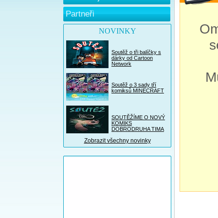
Partneři
Om
NOVINKY
s
Soutěž o tři balíčky s
dárky od Cartoon
Network
M
Soutěž o 3 sady tří
komiksů MINECRAFT
SOUTĚŽÍME O NOVÝ
KOMIKS
DOBRODRUHA TIMA
Zobrazit všechny novinky