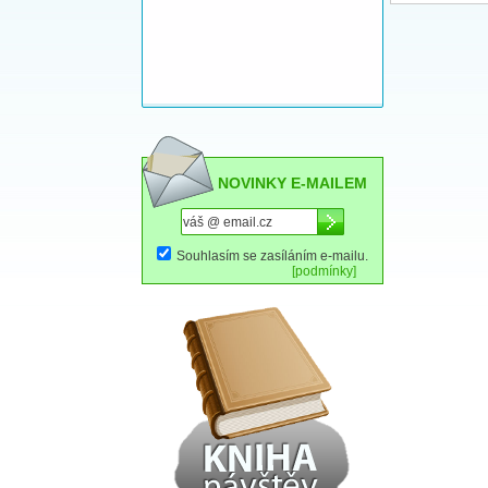
NOVINKY E-MAILEM
Souhlasím se zasíláním e-mailu.
[podmínky]