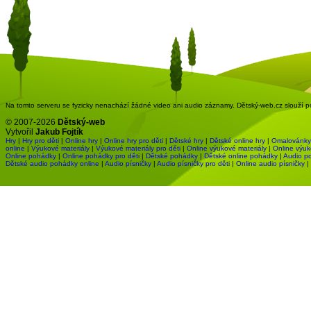
Na tomto serveru se fyzicky nenachází žádné video ani audio záznamy. Dětský-web.cz slouží pou
© 2007-2026
Dětský-web
Vytvořil
Jakub Fojtík
Hry
|
Hry pro děti
|
Online hry
|
Online hry pro děti
|
Dětské hry
|
Dětské online hry
|
Omalovánky
online
|
Výukové materiály
|
Výukové materiály pro děti
|
Online výukové materiály
|
Online výuk
Online pohádky
|
Online pohádky pro děti
|
Dětské pohádky
|
Dětské online pohádky
|
Audio p
Dětské audio pohádky online
|
Audio písničky
|
Audio písničky pro děti
|
Online audio písničky
|