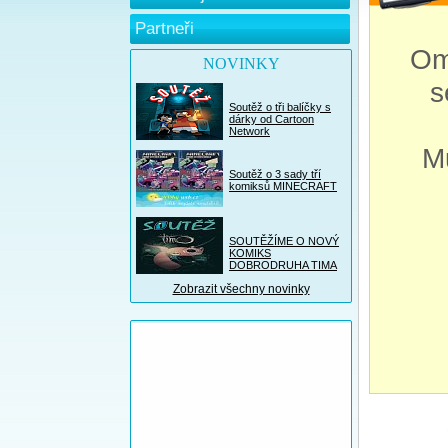
Partneři
Om
NOVINKY
s
Soutěž o tři balíčky s
dárky od Cartoon
Network
M
Soutěž o 3 sady tří
komiksů MINECRAFT
SOUTĚŽÍME O NOVÝ
KOMIKS
DOBRODRUHA TIMA
Zobrazit všechny novinky