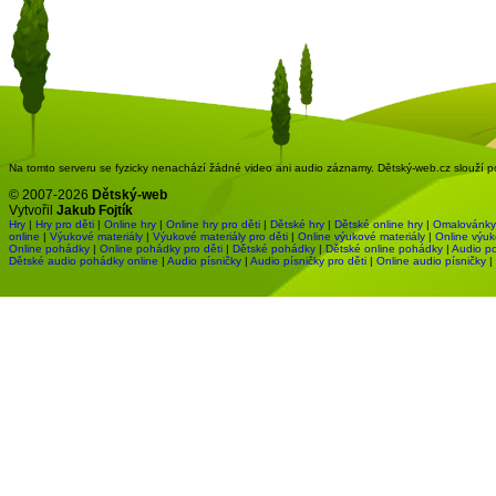
Na tomto serveru se fyzicky nenachází žádné video ani audio záznamy. Dětský-web.cz slouží pou
© 2007-2026
Dětský-web
Vytvořil
Jakub Fojtík
Hry
|
Hry pro děti
|
Online hry
|
Online hry pro děti
|
Dětské hry
|
Dětské online hry
|
Omalovánky
online
|
Výukové materiály
|
Výukové materiály pro děti
|
Online výukové materiály
|
Online výuk
Online pohádky
|
Online pohádky pro děti
|
Dětské pohádky
|
Dětské online pohádky
|
Audio p
Dětské audio pohádky online
|
Audio písničky
|
Audio písničky pro děti
|
Online audio písničky
|