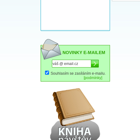
NOVINKY E-MAILEM
Souhlasím se zasíláním e-mailu.
[podmínky]