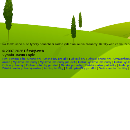
Na tomto serveru se fyzicky nenachází žádné video ani audio záznamy. Dětský-web.cz slouží pou
© 2007-2026
Dětský-web
Vytvořil
Jakub Fojtík
Hry
|
Hry pro děti
|
Online hry
|
Online hry pro děti
|
Dětské hry
|
Dětské online hry
|
Omalovánky
online
|
Výukové materiály
|
Výukové materiály pro děti
|
Online výukové materiály
|
Online výuk
Online pohádky
|
Online pohádky pro děti
|
Dětské pohádky
|
Dětské online pohádky
|
Audio p
Dětské audio pohádky online
|
Audio písničky
|
Audio písničky pro děti
|
Online audio písničky
|