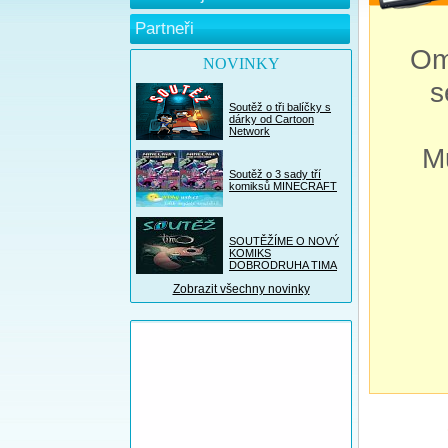
Partneři
Om
NOVINKY
s
Soutěž o tři balíčky s
dárky od Cartoon
Network
M
Soutěž o 3 sady tří
komiksů MINECRAFT
SOUTĚŽÍME O NOVÝ
KOMIKS
DOBRODRUHA TIMA
Zobrazit všechny novinky