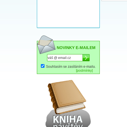
NOVINKY E-MAILEM
Souhlasím se zasíláním e-mailu.
[podmínky]