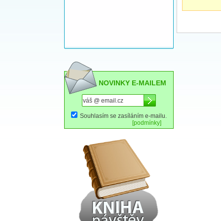
NOVINKY E-MAILEM
Souhlasím se zasíláním e-mailu.
[podmínky]