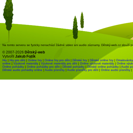
Na tomto serveru se fyzicky nenachází žádné video ani audio záznamy. Dětský-web.cz slouží pou
© 2007-2026
Dětský-web
Vytvořil
Jakub Fojtík
Hry
|
Hry pro děti
|
Online hry
|
Online hry pro děti
|
Dětské hry
|
Dětské online hry
|
Omalovánky
online
|
Výukové materiály
|
Výukové materiály pro děti
|
Online výukové materiály
|
Online výuk
Online pohádky
|
Online pohádky pro děti
|
Dětské pohádky
|
Dětské online pohádky
|
Audio p
Dětské audio pohádky online
|
Audio písničky
|
Audio písničky pro děti
|
Online audio písničky
|