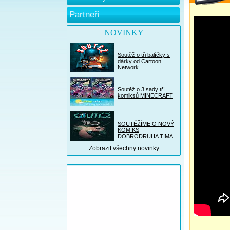
Partneři
NOVINKY
Soutěž o tři balíčky s
dárky od Cartoon
Network
Soutěž o 3 sady tří
komiksů MINECRAFT
SOUTĚŽÍME O NOVÝ
KOMIKS
DOBRODRUHA TIMA
Zobrazit všechny novinky