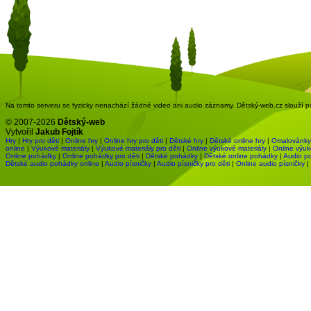
Na tomto serveru se fyzicky nenachází žádné video ani audio záznamy. Dětský-web.cz slouží pou
© 2007-2026
Dětský-web
Vytvořil
Jakub Fojtík
Hry
|
Hry pro děti
|
Online hry
|
Online hry pro děti
|
Dětské hry
|
Dětské online hry
|
Omalovánky
online
|
Výukové materiály
|
Výukové materiály pro děti
|
Online výukové materiály
|
Online výuk
Online pohádky
|
Online pohádky pro děti
|
Dětské pohádky
|
Dětské online pohádky
|
Audio p
Dětské audio pohádky online
|
Audio písničky
|
Audio písničky pro děti
|
Online audio písničky
|