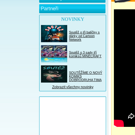
Partneři
NOVINKY
Soutěž o tři balíčky s
dárky od Cartoon
Network
Soutěž o 3 sady tří
komiksů MINECRAFT
SOUTĚŽÍME O NOVÝ
KOMIKS
DOBRODRUHA TIMA
Zobrazit všechny novinky