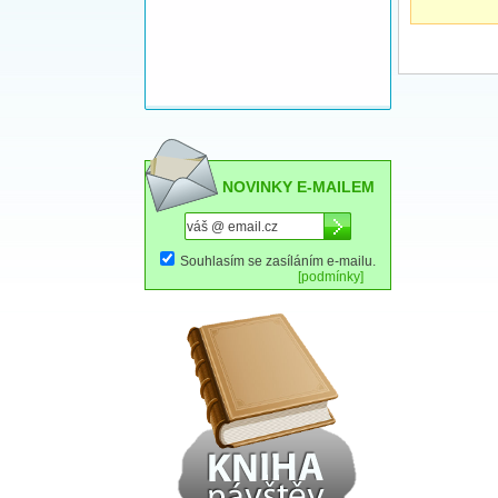
NOVINKY E-MAILEM
Souhlasím se zasíláním e-mailu.
[podmínky]