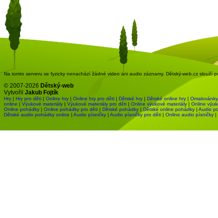
Na tomto serveru se fyzicky nenachází žádné video ani audio záznamy. Dětský-web.cz slouží pou
© 2007-2026
Dětský-web
Vytvořil
Jakub Fojtík
Hry
|
Hry pro děti
|
Online hry
|
Online hry pro děti
|
Dětské hry
|
Dětské online hry
|
Omalovánky
online
|
Výukové materiály
|
Výukové materiály pro děti
|
Online výukové materiály
|
Online výuk
Online pohádky
|
Online pohádky pro děti
|
Dětské pohádky
|
Dětské online pohádky
|
Audio p
Dětské audio pohádky online
|
Audio písničky
|
Audio písničky pro děti
|
Online audio písničky
|