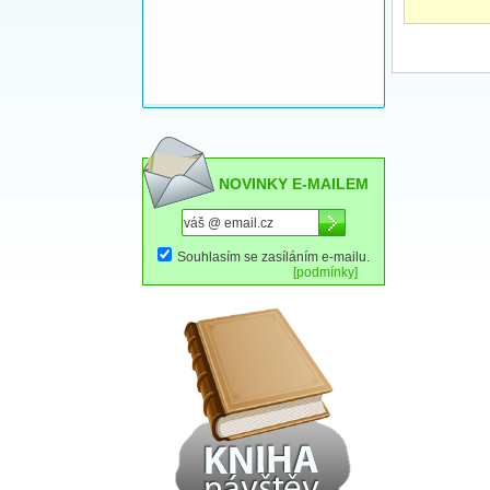
NOVINKY E-MAILEM
Souhlasím se zasíláním e-mailu.
[podmínky]