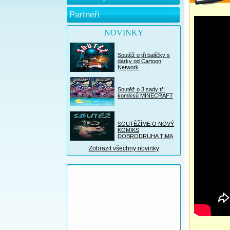
Partneři
NOVINKY
Soutěž o tři balíčky s
dárky od Cartoon
Network
Soutěž o 3 sady tří
komiksů MINECRAFT
SOUTĚŽÍME O NOVÝ
KOMIKS
DOBRODRUHA TIMA
Zobrazit všechny novinky