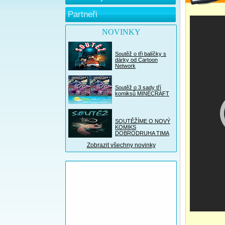
Partneři
NOVINKY
Soutěž o tři balíčky s
dárky od Cartoon
Network
Soutěž o 3 sady tří
komiksů MINECRAFT
SOUTĚŽÍME O NOVÝ
KOMIKS
DOBRODRUHA TIMA
Zobrazit všechny novinky