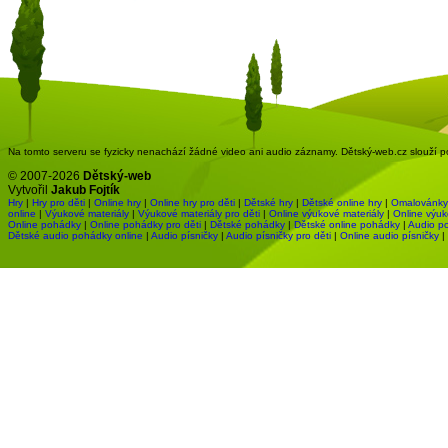
Na tomto serveru se fyzicky nenachází žádné video ani audio záznamy. Dětský-web.cz slouží pou
© 2007-2026
Dětský-web
Vytvořil
Jakub Fojtík
Hry
|
Hry pro děti
|
Online hry
|
Online hry pro děti
|
Dětské hry
|
Dětské online hry
|
Omalovánky
online
|
Výukové materiály
|
Výukové materiály pro děti
|
Online výukové materiály
|
Online výuk
Online pohádky
|
Online pohádky pro děti
|
Dětské pohádky
|
Dětské online pohádky
|
Audio p
Dětské audio pohádky online
|
Audio písničky
|
Audio písničky pro děti
|
Online audio písničky
|