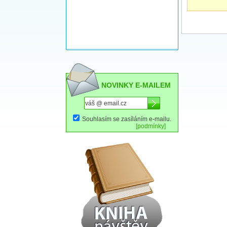
NOVINKY E-MAILEM
Souhlasím se zasíláním e-mailu.
[podmínky]