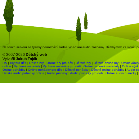
Na tomto serveru se fyzicky nenachází žádné video ani audio záznamy. Dětský-web.cz slouží pou
© 2007-2026
Dětský-web
Vytvořil
Jakub Fojtík
Hry
|
Hry pro děti
|
Online hry
|
Online hry pro děti
|
Dětské hry
|
Dětské online hry
|
Omalovánky
online
|
Výukové materiály
|
Výukové materiály pro děti
|
Online výukové materiály
|
Online výuk
Online pohádky
|
Online pohádky pro děti
|
Dětské pohádky
|
Dětské online pohádky
|
Audio p
Dětské audio pohádky online
|
Audio písničky
|
Audio písničky pro děti
|
Online audio písničky
|