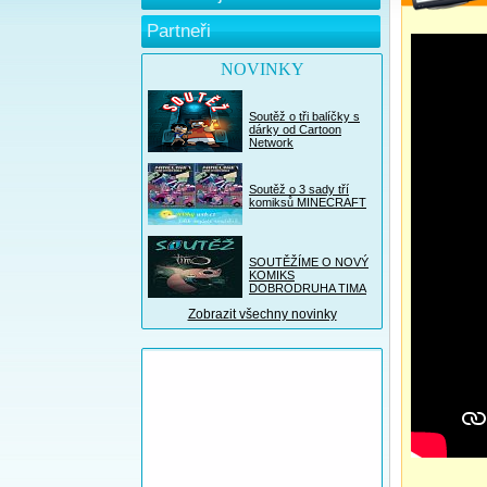
Partneři
NOVINKY
Soutěž o tři balíčky s
dárky od Cartoon
Network
Soutěž o 3 sady tří
komiksů MINECRAFT
SOUTĚŽÍME O NOVÝ
KOMIKS
DOBRODRUHA TIMA
Zobrazit všechny novinky