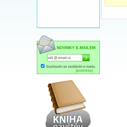
NOVINKY E-MAILEM
Souhlasím se zasíláním e-mailu.
[podmínky]