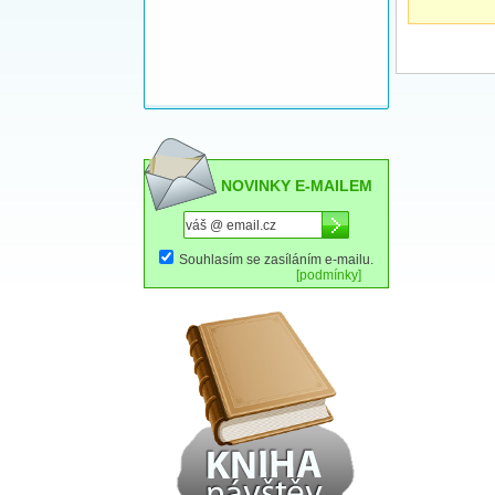
NOVINKY E-MAILEM
Souhlasím se zasíláním e-mailu.
[podmínky]