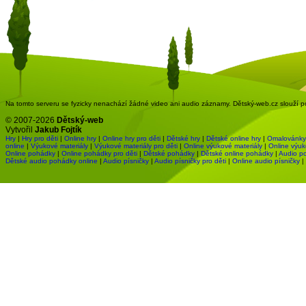
Na tomto serveru se fyzicky nenachází žádné video ani audio záznamy. Dětský-web.cz slouží pou
© 2007-2026
Dětský-web
Vytvořil
Jakub Fojtík
Hry
|
Hry pro děti
|
Online hry
|
Online hry pro děti
|
Dětské hry
|
Dětské online hry
|
Omalovánky
online
|
Výukové materiály
|
Výukové materiály pro děti
|
Online výukové materiály
|
Online výuk
Online pohádky
|
Online pohádky pro děti
|
Dětské pohádky
|
Dětské online pohádky
|
Audio p
Dětské audio pohádky online
|
Audio písničky
|
Audio písničky pro děti
|
Online audio písničky
|