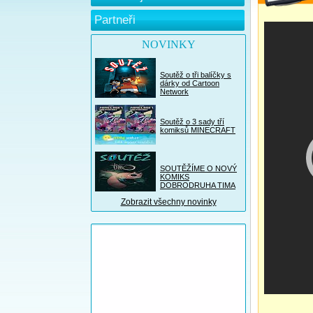
Partneři
NOVINKY
Soutěž o tři balíčky s
dárky od Cartoon
Network
Soutěž o 3 sady tří
komiksů MINECRAFT
SOUTĚŽÍME O NOVÝ
KOMIKS
DOBRODRUHA TIMA
Zobrazit všechny novinky