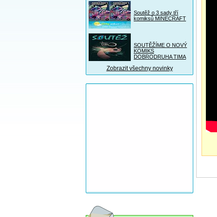
Soutěž o 3 sady tří
komiksů MINECRAFT
SOUTĚŽÍME O NOVÝ
KOMIKS
DOBRODRUHA TIMA
Zobrazit všechny novinky