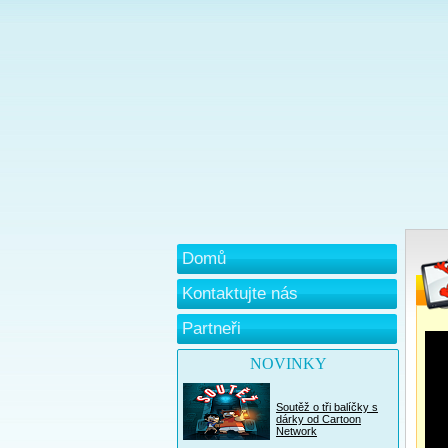
Domů
Kontaktujte nás
Partneři
NOVINKY
Soutěž o tři balíčky s
dárky od Cartoon
Network