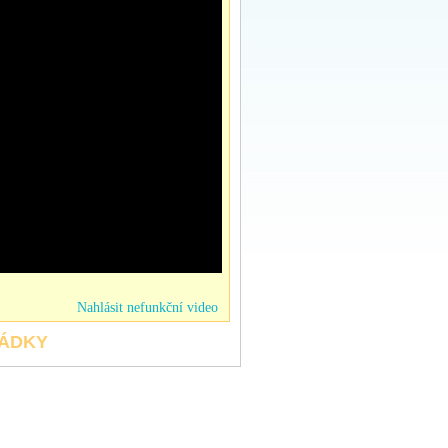
Nahlásit nefunkční video
HÁDKY