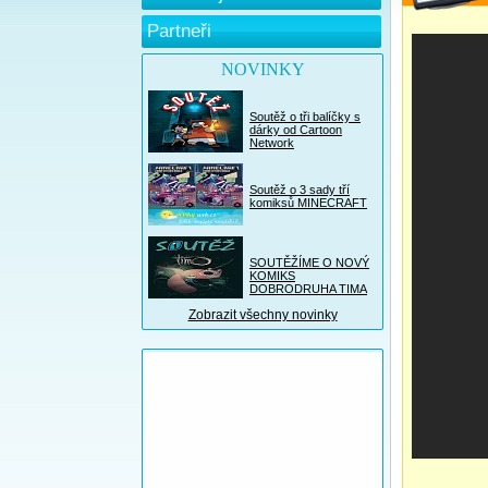
Partneři
NOVINKY
Soutěž o tři balíčky s
dárky od Cartoon
Network
Soutěž o 3 sady tří
komiksů MINECRAFT
SOUTĚŽÍME O NOVÝ
KOMIKS
DOBRODRUHA TIMA
Zobrazit všechny novinky