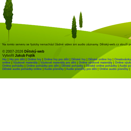
Na tomto serveru se fyzicky nenachází žádné video ani audio záznamy. Dětský-web.cz slouží pou
© 2007-2026
Dětský-web
Vytvořil
Jakub Fojtík
Hry
|
Hry pro děti
|
Online hry
|
Online hry pro děti
|
Dětské hry
|
Dětské online hry
|
Omalovánky
online
|
Výukové materiály
|
Výukové materiály pro děti
|
Online výukové materiály
|
Online výuk
Online pohádky
|
Online pohádky pro děti
|
Dětské pohádky
|
Dětské online pohádky
|
Audio p
Dětské audio pohádky online
|
Audio písničky
|
Audio písničky pro děti
|
Online audio písničky
|