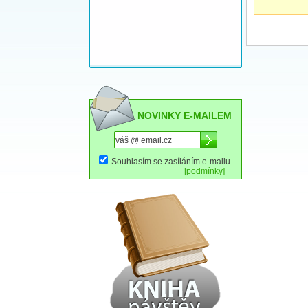
NOVINKY E-MAILEM
Souhlasím se zasíláním e-mailu.
[podmínky]