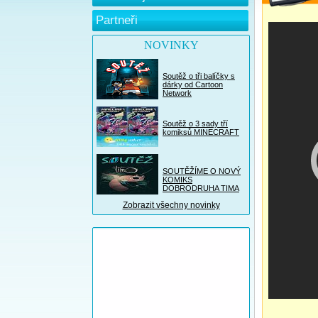
Partneři
NOVINKY
Soutěž o tři balíčky s
dárky od Cartoon
Network
Soutěž o 3 sady tří
komiksů MINECRAFT
SOUTĚŽÍME O NOVÝ
KOMIKS
DOBRODRUHA TIMA
Zobrazit všechny novinky