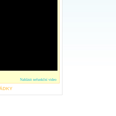
Nahlásit nefunkční video
HÁDKY