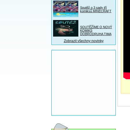
Soutěž o 3 sady tří
komiksů MINECRAFT
SOUTĚŽÍME O NOVÝ
KOMIKS
DOBRODRUHA TIMA
Zobrazit všechny novinky