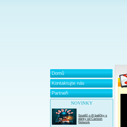
Domů
Kontaktujte nás
Partneři
NOVINKY
Soutěž o tři balíčky s
dárky od Cartoon
Network