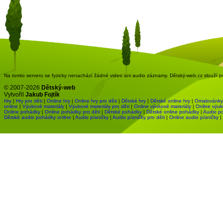
Na tomto serveru se fyzicky nenachází žádné video ani audio záznamy. Dětský-web.cz slouží pou
© 2007-2026
Dětský-web
Vytvořil
Jakub Fojtík
Hry
|
Hry pro děti
|
Online hry
|
Online hry pro děti
|
Dětské hry
|
Dětské online hry
|
Omalovánky
online
|
Výukové materiály
|
Výukové materiály pro děti
|
Online výukové materiály
|
Online výuk
Online pohádky
|
Online pohádky pro děti
|
Dětské pohádky
|
Dětské online pohádky
|
Audio p
Dětské audio pohádky online
|
Audio písničky
|
Audio písničky pro děti
|
Online audio písničky
|