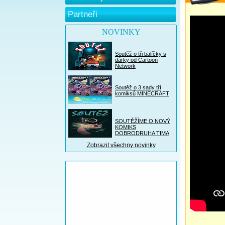
Partneři
NOVINKY
Soutěž o tři balíčky s
dárky od Cartoon
Network
Soutěž o 3 sady tří
komiksů MINECRAFT
SOUTĚŽÍME O NOVÝ
KOMIKS
DOBRODRUHA TIMA
Zobrazit všechny novinky