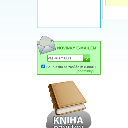
NOVINKY E-MAILEM
Souhlasím se zasíláním e-mailu.
[podmínky]