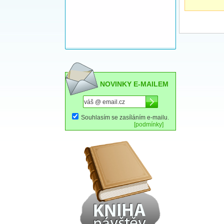
NOVINKY E-MAILEM
Souhlasím se zasíláním e-mailu.
[podmínky]