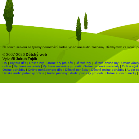
Na tomto serveru se fyzicky nenachází žádné video ani audio záznamy. Dětský-web.cz slouží pou
© 2007-2026
Dětský-web
Vytvořil
Jakub Fojtík
Hry
|
Hry pro děti
|
Online hry
|
Online hry pro děti
|
Dětské hry
|
Dětské online hry
|
Omalovánky
online
|
Výukové materiály
|
Výukové materiály pro děti
|
Online výukové materiály
|
Online výuk
Online pohádky
|
Online pohádky pro děti
|
Dětské pohádky
|
Dětské online pohádky
|
Audio p
Dětské audio pohádky online
|
Audio písničky
|
Audio písničky pro děti
|
Online audio písničky
|