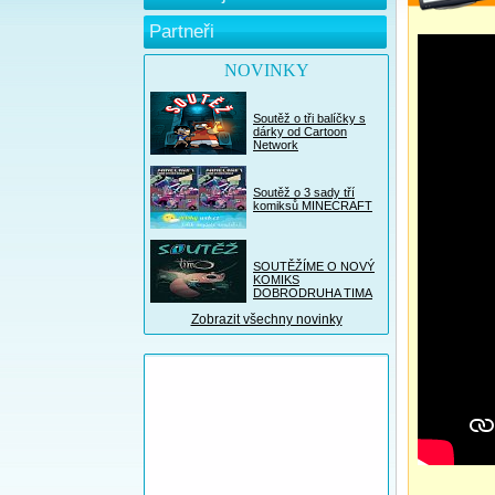
Partneři
NOVINKY
Soutěž o tři balíčky s
dárky od Cartoon
Network
Soutěž o 3 sady tří
komiksů MINECRAFT
SOUTĚŽÍME O NOVÝ
KOMIKS
DOBRODRUHA TIMA
Zobrazit všechny novinky