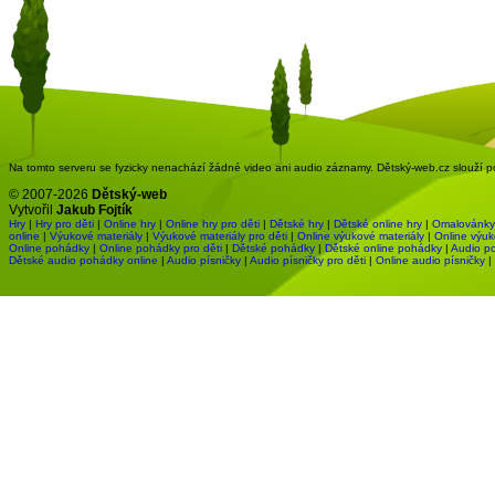
Na tomto serveru se fyzicky nenachází žádné video ani audio záznamy. Dětský-web.cz slouží pou
© 2007-2026
Dětský-web
Vytvořil
Jakub Fojtík
Hry
|
Hry pro děti
|
Online hry
|
Online hry pro děti
|
Dětské hry
|
Dětské online hry
|
Omalovánky
online
|
Výukové materiály
|
Výukové materiály pro děti
|
Online výukové materiály
|
Online výuk
Online pohádky
|
Online pohádky pro děti
|
Dětské pohádky
|
Dětské online pohádky
|
Audio p
Dětské audio pohádky online
|
Audio písničky
|
Audio písničky pro děti
|
Online audio písničky
|