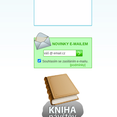
NOVINKY E-MAILEM
Souhlasím se zasíláním e-mailu.
[podmínky]