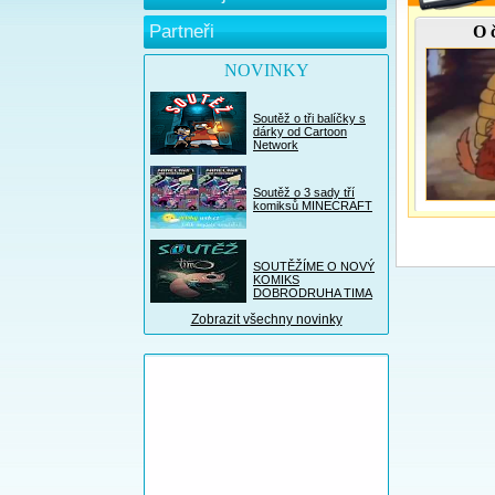
Partneři
O 
NOVINKY
Soutěž o tři balíčky s
dárky od Cartoon
Network
Soutěž o 3 sady tří
komiksů MINECRAFT
SOUTĚŽÍME O NOVÝ
KOMIKS
DOBRODRUHA TIMA
Zobrazit všechny novinky