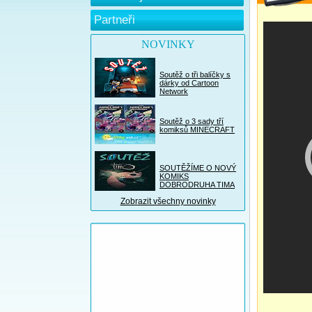
Partneři
NOVINKY
Soutěž o tři balíčky s
dárky od Cartoon
Network
Soutěž o 3 sady tří
komiksů MINECRAFT
SOUTĚŽÍME O NOVÝ
KOMIKS
DOBRODRUHA TIMA
Zobrazit všechny novinky