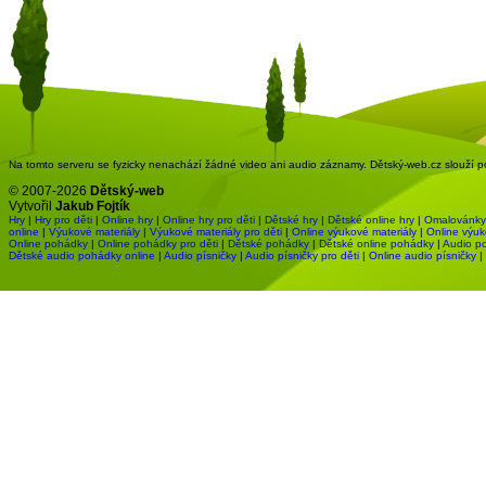
Na tomto serveru se fyzicky nenachází žádné video ani audio záznamy. Dětský-web.cz slouží pou
© 2007-2026
Dětský-web
Vytvořil
Jakub Fojtík
Hry
|
Hry pro děti
|
Online hry
|
Online hry pro děti
|
Dětské hry
|
Dětské online hry
|
Omalovánky
online
|
Výukové materiály
|
Výukové materiály pro děti
|
Online výukové materiály
|
Online výuk
Online pohádky
|
Online pohádky pro děti
|
Dětské pohádky
|
Dětské online pohádky
|
Audio p
Dětské audio pohádky online
|
Audio písničky
|
Audio písničky pro děti
|
Online audio písničky
|