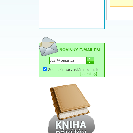
NOVINKY E-MAILEM
Souhlasím se zasíláním e-mailu.
[podmínky]