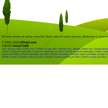
Na tomto serveru se fyzicky nenachází žádné video ani audio záznamy. Dětský-web.cz slouží pou
© 2007-2026
Dětský-web
Vytvořil
Jakub Fojtík
Hry
|
Hry pro děti
|
Online hry
|
Online hry pro děti
|
Dětské hry
|
Dětské online hry
|
Omalovánky
online
|
Výukové materiály
|
Výukové materiály pro děti
|
Online výukové materiály
|
Online výuk
Online pohádky
|
Online pohádky pro děti
|
Dětské pohádky
|
Dětské online pohádky
|
Audio p
Dětské audio pohádky online
|
Audio písničky
|
Audio písničky pro děti
|
Online audio písničky
|