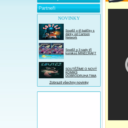
Partneři
NOVINKY
Soutěž o tři balíčky s
dárky od Cartoon
Network
Soutěž o 3 sady tří
komiksů MINECRAFT
SOUTĚŽÍME O NOVÝ
KOMIKS
DOBRODRUHA TIMA
Zobrazit všechny novinky