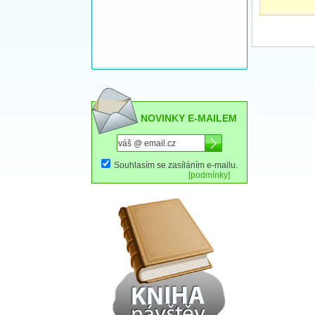
NOVINKY E-MAILEM
Souhlasím se zasíláním e-mailu.
[podmínky]