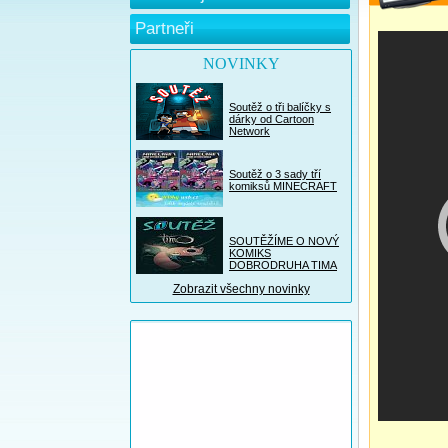
Partneři
NOVINKY
Soutěž o tři balíčky s
dárky od Cartoon
Network
Soutěž o 3 sady tří
komiksů MINECRAFT
SOUTĚŽÍME O NOVÝ
KOMIKS
DOBRODRUHA TIMA
Zobrazit všechny novinky