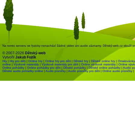
Na tomto serveru se fyzicky nenachází žádné video ani audio záznamy. Dětský-web.cz slouží pou
© 2007-2026
Dětský-web
Vytvořil
Jakub Fojtík
Hry
|
Hry pro děti
|
Online hry
|
Online hry pro děti
|
Dětské hry
|
Dětské online hry
|
Omalovánky
online
|
Výukové materiály
|
Výukové materiály pro děti
|
Online výukové materiály
|
Online výuk
Online pohádky
|
Online pohádky pro děti
|
Dětské pohádky
|
Dětské online pohádky
|
Audio p
Dětské audio pohádky online
|
Audio písničky
|
Audio písničky pro děti
|
Online audio písničky
|