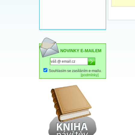
NOVINKY E-MAILEM
Souhlasím se zasíláním e-mailu.
[podmínky]