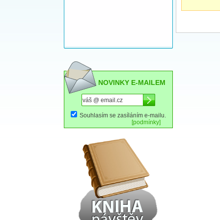
NOVINKY E-MAILEM
Souhlasím se zasíláním e-mailu.
[podmínky]