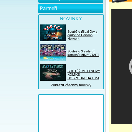
Partneři
NOVINKY
Soutěž o tři balíčky s
dárky od Cartoon
Network
Soutěž o 3 sady tří
komiksů MINECRAFT
SOUTĚŽÍME O NOVÝ
KOMIKS
DOBRODRUHA TIMA
Zobrazit všechny novinky