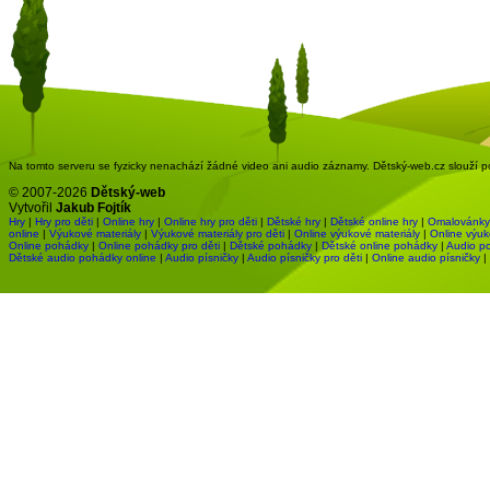
Na tomto serveru se fyzicky nenachází žádné video ani audio záznamy. Dětský-web.cz slouží pou
© 2007-2026
Dětský-web
Vytvořil
Jakub Fojtík
Hry
|
Hry pro děti
|
Online hry
|
Online hry pro děti
|
Dětské hry
|
Dětské online hry
|
Omalovánky
online
|
Výukové materiály
|
Výukové materiály pro děti
|
Online výukové materiály
|
Online výuk
Online pohádky
|
Online pohádky pro děti
|
Dětské pohádky
|
Dětské online pohádky
|
Audio p
Dětské audio pohádky online
|
Audio písničky
|
Audio písničky pro děti
|
Online audio písničky
|