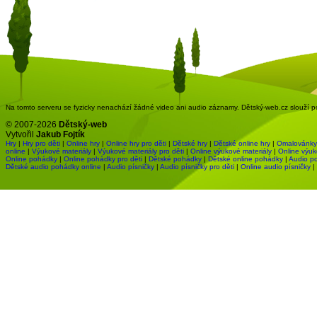
Na tomto serveru se fyzicky nenachází žádné video ani audio záznamy. Dětský-web.cz slouží pou
© 2007-2026
Dětský-web
Vytvořil
Jakub Fojtík
Hry
|
Hry pro děti
|
Online hry
|
Online hry pro děti
|
Dětské hry
|
Dětské online hry
|
Omalovánky
online
|
Výukové materiály
|
Výukové materiály pro děti
|
Online výukové materiály
|
Online výuk
Online pohádky
|
Online pohádky pro děti
|
Dětské pohádky
|
Dětské online pohádky
|
Audio p
Dětské audio pohádky online
|
Audio písničky
|
Audio písničky pro děti
|
Online audio písničky
|