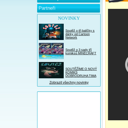
Partneři
NOVINKY
Soutěž o tři balíčky s
dárky od Cartoon
Network
Soutěž o 3 sady tří
komiksů MINECRAFT
SOUTĚŽÍME O NOVÝ
KOMIKS
DOBRODRUHA TIMA
Zobrazit všechny novinky