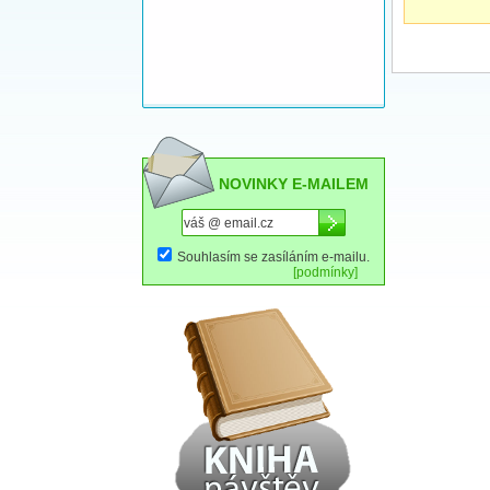
NOVINKY E-MAILEM
Souhlasím se zasíláním e-mailu.
[podmínky]