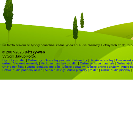
Na tomto serveru se fyzicky nenachází žádné video ani audio záznamy. Dětský-web.cz slouží pou
© 2007-2026
Dětský-web
Vytvořil
Jakub Fojtík
Hry
|
Hry pro děti
|
Online hry
|
Online hry pro děti
|
Dětské hry
|
Dětské online hry
|
Omalovánky
online
|
Výukové materiály
|
Výukové materiály pro děti
|
Online výukové materiály
|
Online výuk
Online pohádky
|
Online pohádky pro děti
|
Dětské pohádky
|
Dětské online pohádky
|
Audio p
Dětské audio pohádky online
|
Audio písničky
|
Audio písničky pro děti
|
Online audio písničky
|