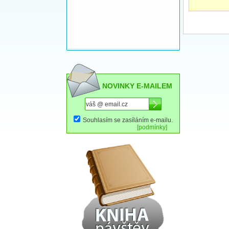
NOVINKY E-MAILEM
Souhlasím se zasíláním e-mailu.
[podmínky]