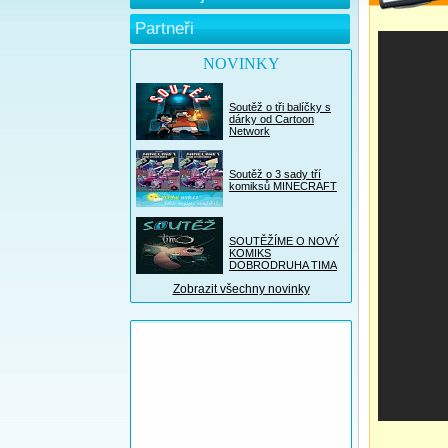
Partneři
NOVINKY
Soutěž o tři balíčky s
dárky od Cartoon
Network
Soutěž o 3 sady tří
komiksů MINECRAFT
SOUTĚŽÍME O NOVÝ
KOMIKS
DOBRODRUHA TIMA
Zobrazit všechny novinky