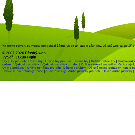
Na tomto serveru se fyzicky nenachází žádné video ani audio záznamy. Dětský-web.cz slouží pou
© 2007-2026
Dětský-web
Vytvořil
Jakub Fojtík
Hry
|
Hry pro děti
|
Online hry
|
Online hry pro děti
|
Dětské hry
|
Dětské online hry
|
Omalovánky
online
|
Výukové materiály
|
Výukové materiály pro děti
|
Online výukové materiály
|
Online výuk
Online pohádky
|
Online pohádky pro děti
|
Dětské pohádky
|
Dětské online pohádky
|
Audio p
Dětské audio pohádky online
|
Audio písničky
|
Audio písničky pro děti
|
Online audio písničky
|