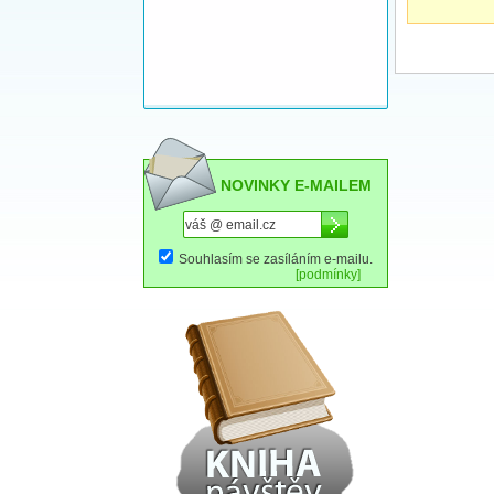
NOVINKY E-MAILEM
Souhlasím se zasíláním e-mailu.
[podmínky]