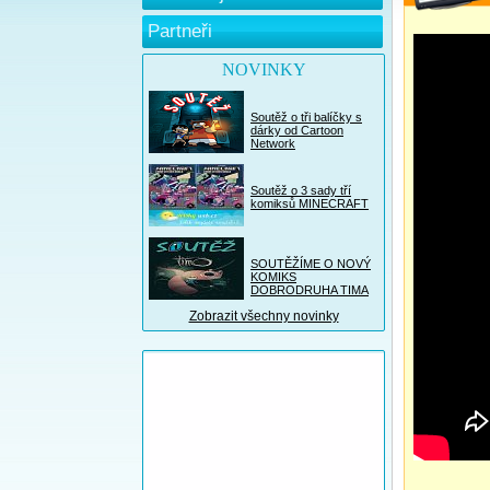
Partneři
NOVINKY
Soutěž o tři balíčky s
dárky od Cartoon
Network
Soutěž o 3 sady tří
komiksů MINECRAFT
SOUTĚŽÍME O NOVÝ
KOMIKS
DOBRODRUHA TIMA
Zobrazit všechny novinky